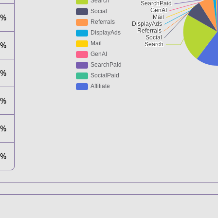
6%
5%
0%
2%
0%
0%