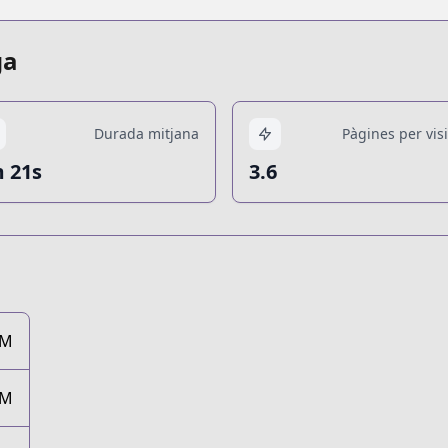
ga
Durada mitjana
Pàgines per visi
 21s
3.6
6M
5M