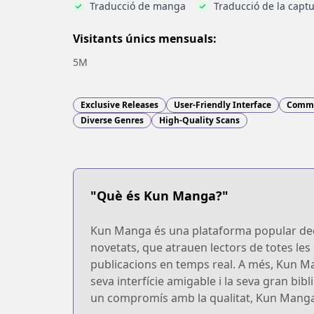
Traducció de manga
Traducció de la captu
Visitants únics mensuals:
5M
Exclusive Releases
User-Friendly Interface
Commu
Diverse Genres
High-Quality Scans
"Què és Kun Manga?"
Kun Manga és una plataforma popular dedica
novetats, que atrauen lectors de totes les
publicacions en temps real. A més, Kun M
seva interfície amigable i la seva gran bib
un compromís amb la qualitat, Kun Manga s