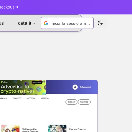
heckout
us
català
Inicia la sessió amb Google
Alternar tema