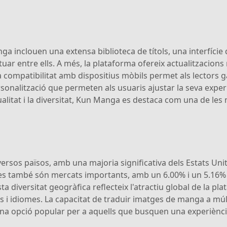
ga inclouen una extensa biblioteca de títols, una interfície
uar entre ells. A més, la plataforma ofereix actualitzacions
La compatibilitat amb dispositius mòbils permet als lectors 
sonalització que permeten als usuaris ajustar la seva exper
litat i la diversitat, Kun Manga es destaca com una de les
ersos països, amb una majoria significativa dels Estats Un
pines també són mercats importants, amb un 6.00% i un 5.16%
diversitat geogràfica reflecteix l'atractiu global de la pla
res i idiomes. La capacitat de traduir imatges de manga a mú
na opció popular per a aquells que busquen una experiència 