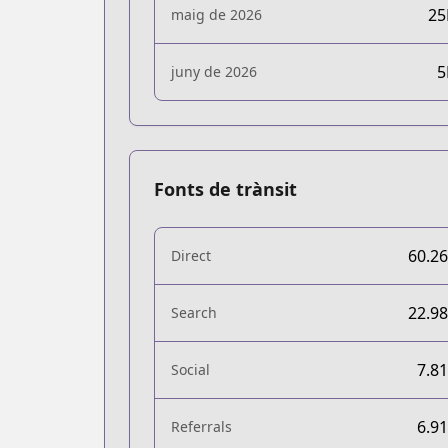
2
maig de 2026
juny de 2026
Fonts de trànsit
60.2
Direct
22.9
Search
7.8
Social
6.9
Referrals