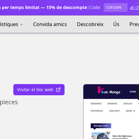
 per temps limitat — 15% de descompte
|
Code:
at c
T1P15VV
ístiques
Convida amics
Descobreix
Ús
Pre
Visitar el lloc web
pieces