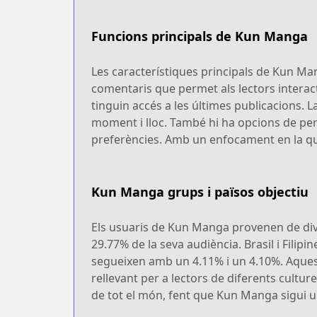
Funcions principals de Kun Manga
Les característiques principals de Kun Man
comentaris que permet als lectors interact
tinguin accés a les últimes publicacions. 
moment i lloc. També hi ha opcions de per
preferències. Amb un enfocament en la qua
Kun Manga grups i països objectiu
Els usuaris de Kun Manga provenen de div
29.77% de la seva audiència. Brasil i Fili
segueixen amb un 4.11% i un 4.10%. Aquesta 
rellevant per a lectors de diferents cultu
de tot el món, fent que Kun Manga sigui u