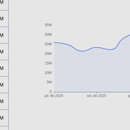
1M
3M
2M
9M
0M
4M
6M
6M