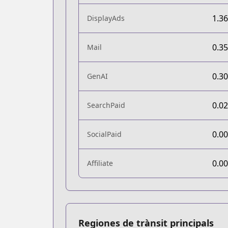
1.3
DisplayAds
0.3
Mail
0.3
GenAI
0.0
SearchPaid
0.0
SocialPaid
0.0
Affiliate
Regiones de trànsit principals