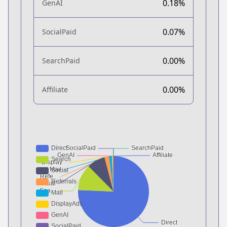
0.18%
GenAI
0.07%
SocialPaid
0.00%
SearchPaid
0.00%
Affiliate