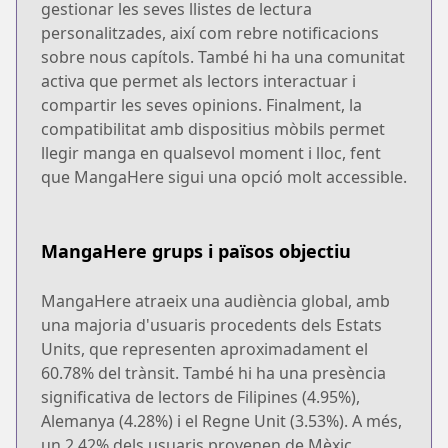
gestionar les seves llistes de lectura
personalitzades, així com rebre notificacions
sobre nous capítols. També hi ha una comunitat
activa que permet als lectors interactuar i
compartir les seves opinions. Finalment, la
compatibilitat amb dispositius mòbils permet
llegir manga en qualsevol moment i lloc, fent
que MangaHere sigui una opció molt accessible.
MangaHere grups i països objectiu
MangaHere atraeix una audiència global, amb
una majoria d'usuaris procedents dels Estats
Units, que representen aproximadament el
60.78% del trànsit. També hi ha una presència
significativa de lectors de Filipines (4.95%),
Alemanya (4.28%) i el Regne Unit (3.53%). A més,
un 2.42% dels usuaris provenen de Mèxic.