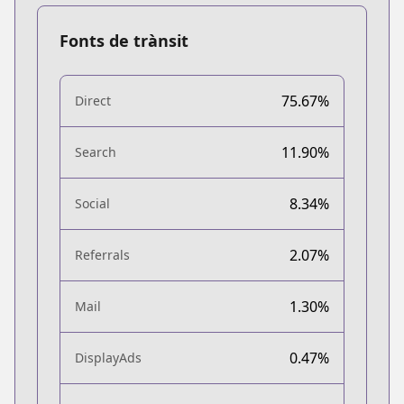
Fonts de trànsit
75.67%
Direct
11.90%
Search
8.34%
Social
2.07%
Referrals
1.30%
Mail
0.47%
DisplayAds