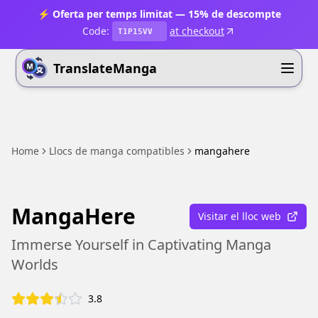
⚡ Oferta per temps limitat — 15% de descompte
Code:
at checkout
T1P15VV
TranslateManga
Home
Llocs de manga compatibles
mangahere
MangaHere
Visitar el lloc web
Immerse Yourself in Captivating Manga
Worlds
3.8