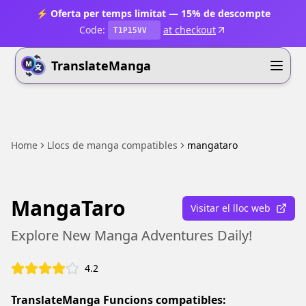
⚡ Oferta per temps limitat — 15% de descompte
Code:
at checkout
T1P15VV
TranslateManga
Home
Llocs de manga compatibles
mangataro
MangaTaro
Visitar el lloc web
Explore New Manga Adventures Daily!
4.2
TranslateManga Funcions compatibles: