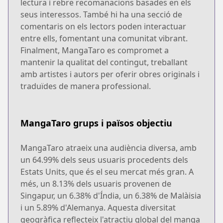
lectura i rebre recomanacions basades en els
seus interessos. També hi ha una secció de
comentaris on els lectors poden interactuar
entre ells, fomentant una comunitat vibrant.
Finalment, MangaTaro es compromet a
mantenir la qualitat del contingut, treballant
amb artistes i autors per oferir obres originals i
traduïdes de manera professional.
MangaTaro grups i països objectiu
MangaTaro atraeix una audiència diversa, amb
un 64.99% dels seus usuaris procedents dels
Estats Units, que és el seu mercat més gran. A
més, un 8.13% dels usuaris provenen de
Singapur, un 6.38% d'Índia, un 6.38% de Malàisia
i un 5.89% d'Alemanya. Aquesta diversitat
geogràfica reflecteix l'atractiu global del manga