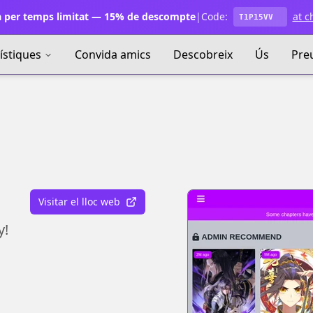
 per temps limitat — 15% de descompte
|
Code:
at c
T1P15VV
ístiques
Convida amics
Descobreix
Ús
Pre
Visitar el lloc web
y!