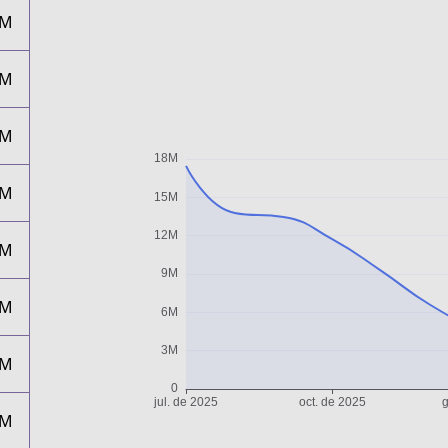
4M
3M
2M
9M
7M
5M
3M
3M