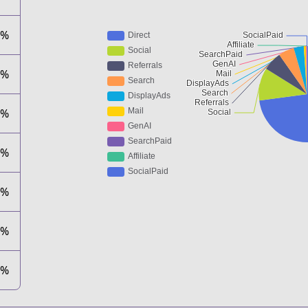
1%
7%
0%
5%
1%
1%
0%