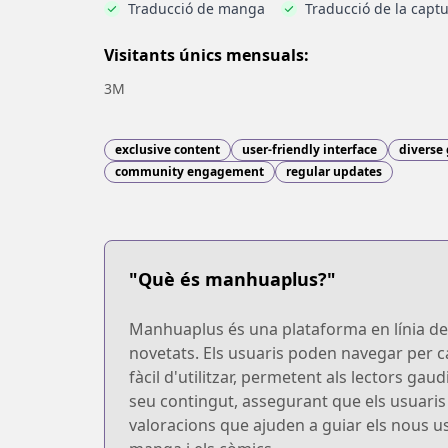
Traducció de manga
Traducció de la captu
Visitants únics mensuals:
3M
exclusive content
user-friendly interface
diverse
community engagement
regular updates
"Què és manhuaplus?"
Manhuaplus és una plataforma en línia dedi
novetats. Els usuaris poden navegar per cat
fàcil d'utilitzar, permetent als lectors g
seu contingut, assegurant que els usuaris 
valoracions que ajuden a guiar els nous us