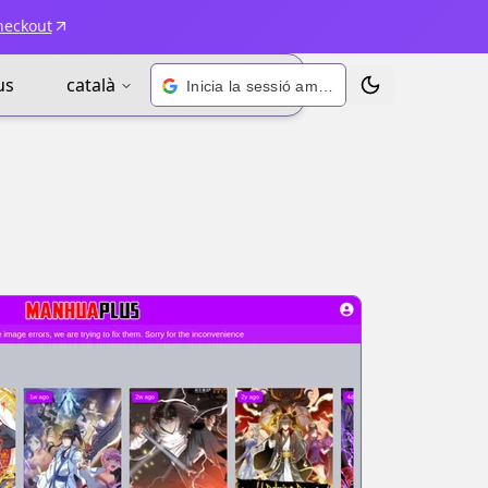
heckout
us
català
Inicia la sessió amb Google
Alternar tema