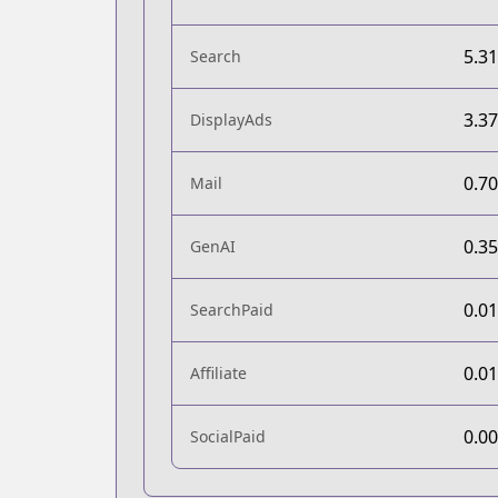
5.3
Search
3.3
DisplayAds
0.7
Mail
0.3
GenAI
0.0
SearchPaid
0.0
Affiliate
0.0
SocialPaid