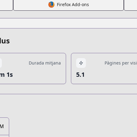
Firefox Add-ons
lus
Durada mitjana
Pàgines per visi
m 1s
5.1
7M