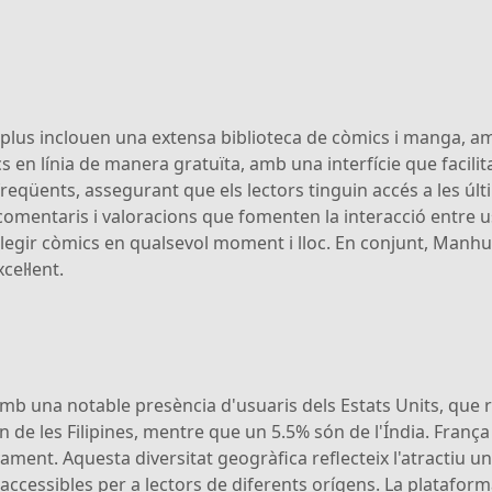
lus inclouen una extensa biblioteca de còmics i manga, amb 
 en línia de manera gratuïta, amb una interfície que facilita
eqüents, assegurant que els lectors tinguin accés a les últi
 comentaris i valoracions que fomenten la interacció entre
 llegir còmics en qualsevol moment i lloc. En conjunt, Man
el·lent.
mb una notable presència d'usuaris dels Estats Units, que
n de les Filipines, mentre que un 5.5% són de l'Índia. Franç
ment. Aquesta diversitat geogràfica reflecteix l'atractiu un
ccessibles per a lectors de diferents orígens. La platafor