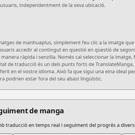
us usuaris, independentment de la seva ubicació.
imatges de manhuaplus, simplement feu clic a la imatge que 
usuaris accedir al contingut en qüestió en qüestió de sego
anera ràpida i senzilla. Només cal seleccionar la imatge, fe
ocitat de traducció és un dels punts forts de TranslateMang
erit en el vostre idioma. Això fa que sigui una eina ideal p
 podrien estar fora del seu abast lingüístic.
seguiment de manga
mb traducció en temps real i seguiment del progrés a diver