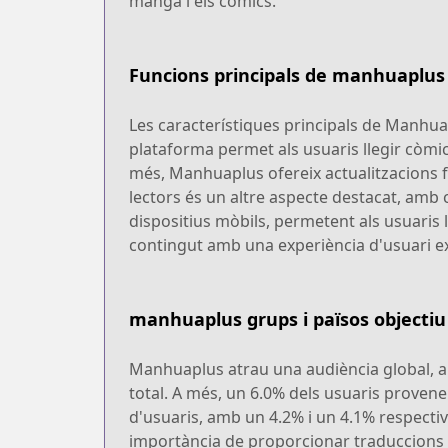
manga i els còmics.
Funcions principals de manhuaplus
Les característiques principals de Manhuap
plataforma permet als usuaris llegir còmics
més, Manhuaplus ofereix actualitzacions fr
lectors és un altre aspecte destacat, amb
dispositius mòbils, permetent als usuaris
contingut amb una experiència d'usuari exc
manhuaplus grups i països objectiu
Manhuaplus atrau una audiència global, a
total. A més, un 6.0% dels usuaris provene
d'usuaris, amb un 4.2% i un 4.1% respectiva
importància de proporcionar traduccions a