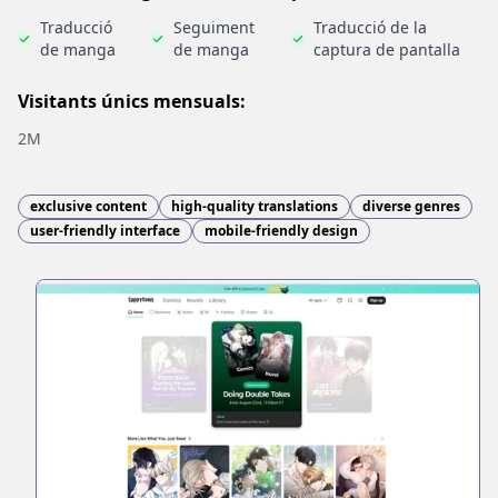
Traducció
Seguiment
Traducció de la
de manga
de manga
captura de pantalla
Visitants únics mensuals:
2M
exclusive content
high-quality translations
diverse genres
user-friendly interface
mobile-friendly design