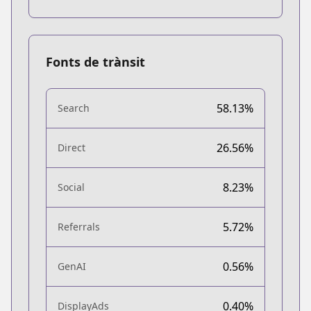
Fonts de trànsit
58.13%
Search
26.56%
Direct
8.23%
Social
5.72%
Referrals
0.56%
GenAI
0.40%
DisplayAds