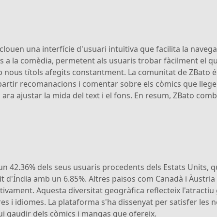
louen una interfície d'usuari intuïtiva que facilita la navegac
ins a la comèdia, permetent als usuaris trobar fàcilment el
 nous títols afegits constantment. La comunitat de ZBato és
partir recomanacions i comentar sobre els còmics que llege
m ara ajustar la mida del text i el fons. En resum, ZBato c
un 42.36% dels seus usuaris procedents dels Estats Units, 
it d'Índia amb un 6.85%. Altres països com Canadà i Àustria
ivament. Aquesta diversitat geogràfica reflecteix l'atractiu
res i idiomes. La plataforma s'ha dissenyat per satisfer les 
i gaudir dels còmics i mangas que ofereix.