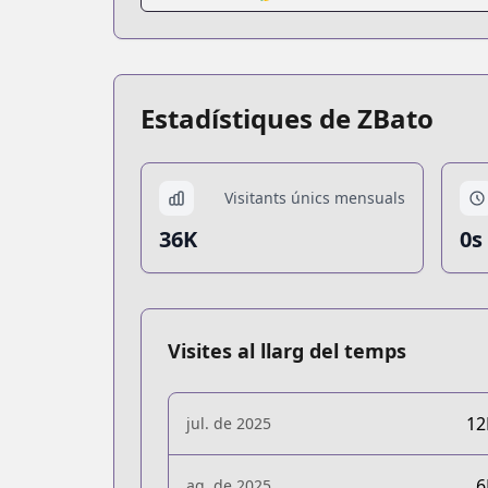
Estadístiques de ZBato
Visitants únics mensuals
36K
0s
Visites al llarg del temps
1
jul. de 2025
ag. de 2025