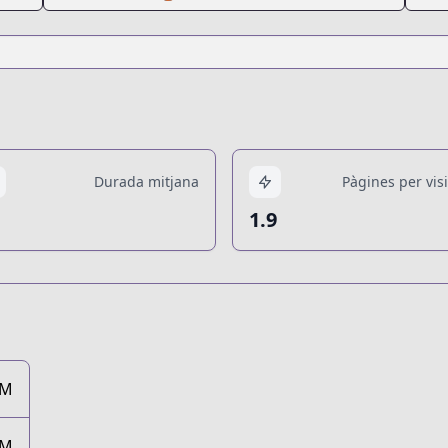
Durada mitjana
Pàgines per visi
1.9
2M
6M