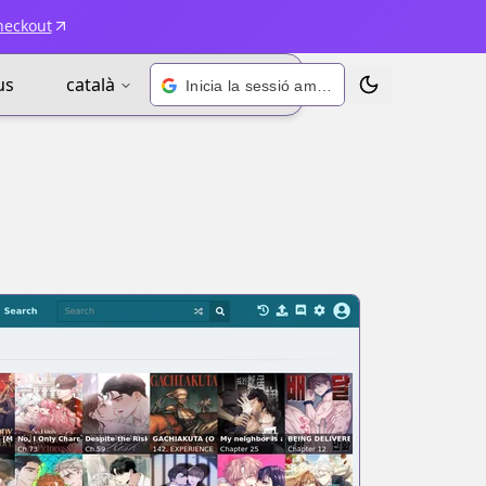
heckout
us
català
Inicia la sessió amb Google
Alternar tema