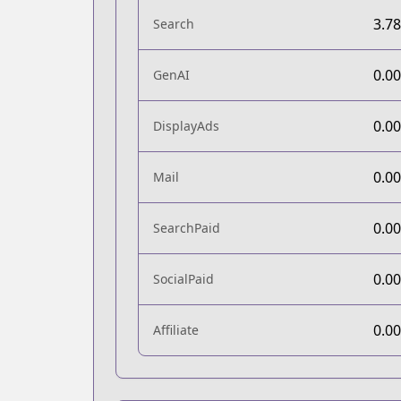
3.7
Search
0.0
GenAI
0.0
DisplayAds
0.0
Mail
0.0
SearchPaid
0.0
SocialPaid
0.0
Affiliate