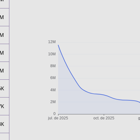
4M
3M
2M
2M
6K
7K
3K