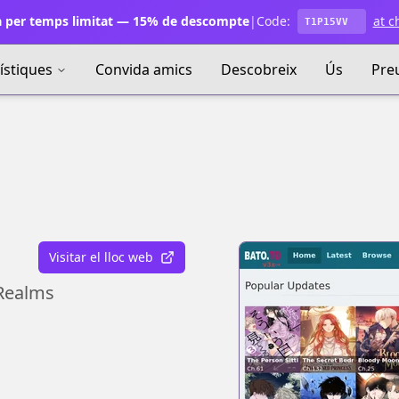
 per temps limitat — 15% de descompte
|
Code:
at c
T1P15VV
ístiques
Convida amics
Descobreix
Ús
Pre
Visitar el lloc web
Realms