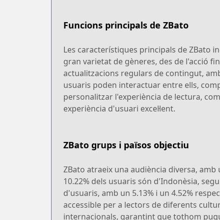
Funcions principals de ZBato
Les característiques principals de ZBato inc
gran varietat de gèneres, des de l'acció f
actualitzacions regulars de contingut, amb
usuaris poden interactuar entre ells, com
personalitzar l'experiència de lectura, co
experiència d'usuari excel·lent.
ZBato grups i països objectiu
ZBato atraeix una audiència diversa, amb 
10.22% dels usuaris són d'Indonèsia, segu
d'usuaris, amb un 5.13% i un 4.52% respect
accessible per a lectors de diferents cultu
internacionals, garantint que tothom pugu