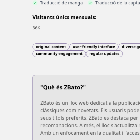
Traducció de manga
Traducció de la captu
Visitants únics mensuals:
36K
original content
user-friendly interface
diverse g
community engagement
regular updates
"Què és ZBato?"
ZBato és un lloc web dedicat a la publicaci
clàssiques com novetats. Els usuaris poden
seus títols preferits. ZBato es destaca per
recomanacions. A més, el lloc s'actualitz
Amb un enfocament en la qualitat i l'acces