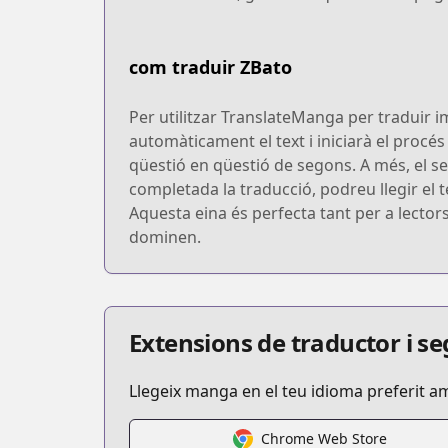
com traduir ZBato
Per utilitzar TranslateManga per traduir i
automàticament el text i iniciarà el procé
qüestió en qüestió de segons. A més, el se
completada la traducció, podreu llegir el te
Aquesta eina és perfecta tant per a lecto
dominen.
Extensions de traductor i 
Llegeix manga en el teu idioma preferit a
Chrome Web Store