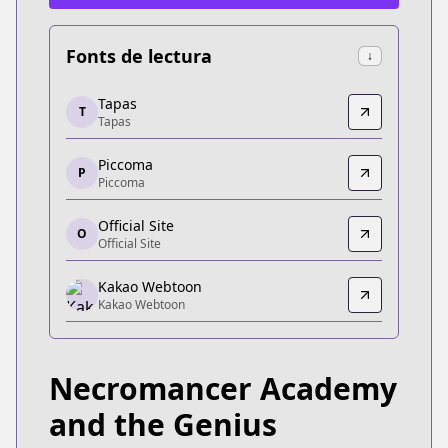
Fonts de lectura
↓
Tapas
Tapas
T
Tapas
Tapas
https://tapas.io/series/necromancer-academy-an
Piccoma
Piccoma
P
Piccoma
Piccoma
https://jp.piccoma.com/web/product/149372
Official Site
O
Official Site
Official Site
Official Site
Kakao Webtoon
http://necromancer-academy.com/
Kakao Webtoon
Kakao Webtoon
Kakao Webtoon
https://th.kakaowebtoon.com/content/ยอดอัจฉริย
Necromancer Academy
Kakao Webtoon
Kakao Webtoon
and the Genius
https://webtoon.kakao.com/content/네크로맨서