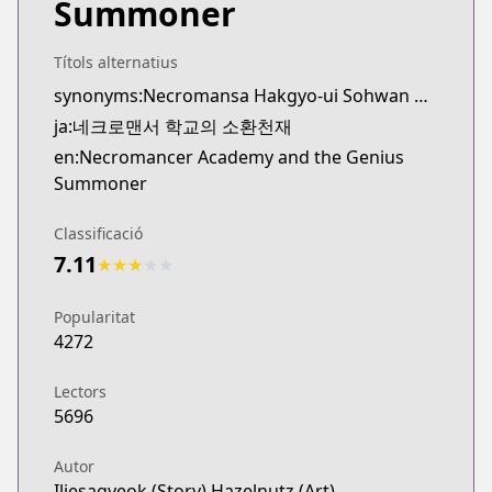
Summoner
KakaoPage
KakaoPage
https://page.kakao.com/content/62727430
Títols alternatius
synonyms:Necromansa Hakgyo-ui Sohwan Cheonjae
ja:네크로맨서 학교의 소환천재
en:Necromancer Academy and the Genius
Summoner
Classificació
7.11
★
★
★
★
★
Popularitat
4272
Lectors
5696
Autor
Iljesagyeok (Story),Hazelnutz (Art)