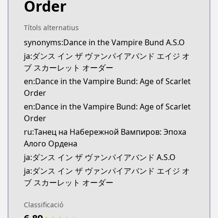
Order
CDJapan
CDJapan
https://www.anime-planet.com/manga/https://ww
Títols alternatius
MangaUpdates
synonyms:Dance in the Vampire Bund A.S.O
MangaUpdates
ja:ダンス イン ザ ヴァンパイアバンド エイジ オ
https://www.mangaupdates.com/series.html?id=1
ブ スカーレット オーダー
Book☆Walker
en:Dance in the Vampire Bund: Age of Scarlet
Book☆Walker
Order
https://bookwalker.jp/series/224125/list
en:Dance in the Vampire Bund: Age of Scarlet
Official English
Order
Official English
ru:Танец на Набережной Вампиров: Эпоха
https://sevenseasentertainment.com/series/dance
Алого Ордена
ja:ダンス イン ザ ヴァンパイアバンド A.S.O
ja:ダンス イン ザ ヴァンパイアバンド エイジ オ
ブ スカーレット オーダー
Classificació