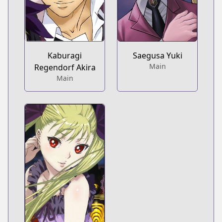
Kaburagi
Saegusa Yuki
Main
Regendorf Akira
Main