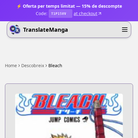
⚡ Oferta per temps limitat — 15% de descompte
Code:
at checkout
T1P15VV
TranslateManga
Home
Descobreix
Bleach