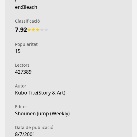
MANGA Plus
en:Bleach
https://mangaplus.shueisha.co.jp/titles/100004
Classificació
7.92
★
★
★
★
★
Popularitat
15
Lectors
427389
Autor
Kubo Tite(Story & Art)
Editor
Shounen Jump (Weekly)
Data de publicació
8/7/2001