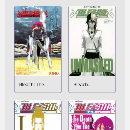
Side
Bleach: The
Bleach
Unforgivens
Unmasked Short
Stories