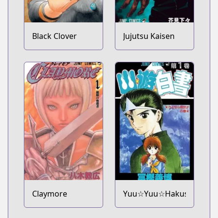
Black Clover
Jujutsu Kaisen
Claymore
Yuu☆Yuu☆Hakusho