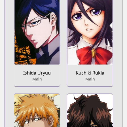
Ishida Uryuu
Kuchiki Rukia
Main
Main