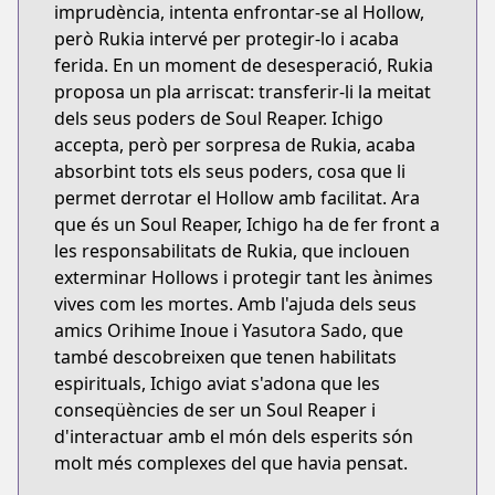
imprudència, intenta enfrontar-se al Hollow,
però Rukia intervé per protegir-lo i acaba
ferida. En un moment de desesperació, Rukia
proposa un pla arriscat: transferir-li la meitat
dels seus poders de Soul Reaper. Ichigo
accepta, però per sorpresa de Rukia, acaba
absorbint tots els seus poders, cosa que li
permet derrotar el Hollow amb facilitat. Ara
que és un Soul Reaper, Ichigo ha de fer front a
les responsabilitats de Rukia, que inclouen
exterminar Hollows i protegir tant les ànimes
vives com les mortes. Amb l'ajuda dels seus
amics Orihime Inoue i Yasutora Sado, que
també descobreixen que tenen habilitats
espirituals, Ichigo aviat s'adona que les
conseqüències de ser un Soul Reaper i
d'interactuar amb el món dels esperits són
molt més complexes del que havia pensat.