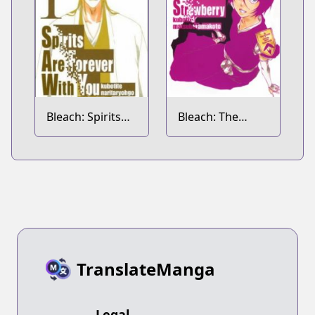
Bleach: Spirits
Bleach: The
Are Forever with
Death Save the
You
Strawberry
TranslateManga
Legal