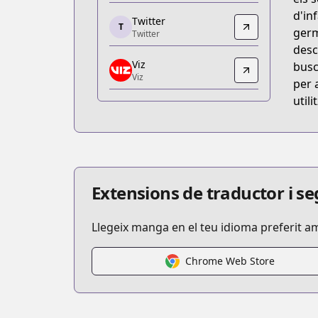
https://www.shonenjump.com/j/rensai
d'in
Twitter
T
Twitter
germ
Twitter
Twitter
desc
Viz
https://twitter.com/sugo_suma
busc
Viz
Viz
per 
Viz
util
https://www.viz.com/shonenjump/cha
MANGA Plus
MANGA Plus
https://mangaplus.shueisha.co.jp/title
Extensions de traductor i 
Llegeix manga en el teu idioma preferit a
Chrome Web Store