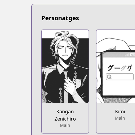
Personatges
Kangan
Kimi
Main
Zenichiro
Main