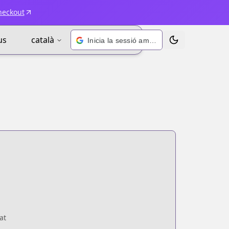
heckout
us
català
Inicia la sessió amb Google
Alternar tema
at