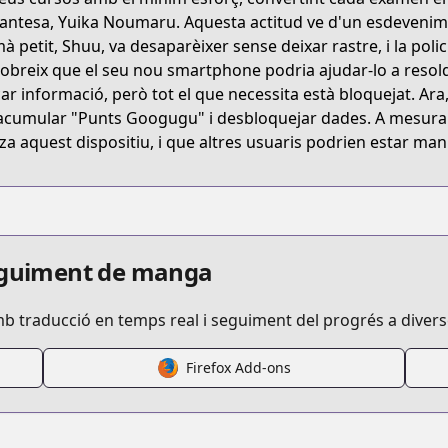
/sugoi.html
fantesa, Yuika Noumaru. Aquesta actitud ve d'un esdevenime
à petit, Shuu, va desaparèixer sense deixar rastre, i la poli
obreix que el seu nou smartphone podria ajudar-lo a resold
ar informació, però tot el que necessita està bloquejat. Ara
acumular "Punts Googugu" i desbloquejar dades. A mesura 
itza aquest dispositiu, i que altres usuaris podrien estar mani
pters/super-smartphone
s/100192
seguiment de manga
mb traducció en temps real i seguiment del progrés a diver
Firefox Add-ons