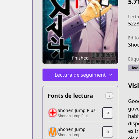
5.7
Lecto
522
Edito
Shou
finished
Etiqu
Ave
Lectura de seguiment
Vis
Fonts de lectura
↓
Goog
Shonen Jump Plus
gove
Shonen Jump Plus
Shonen Jump Plus
habi
Shonen Jump Plus
https://shonenjumpplus.com/episode
disp
Shonen Jump
Shonen Jump
es t
Shonen Jump
Shonen Jump
els 