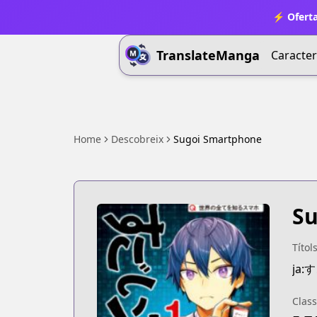
⚡ Oferta
TranslateManga
Caracter
Home
Descobreix
Sugoi Smartphone
Su
Títol
ja
Class