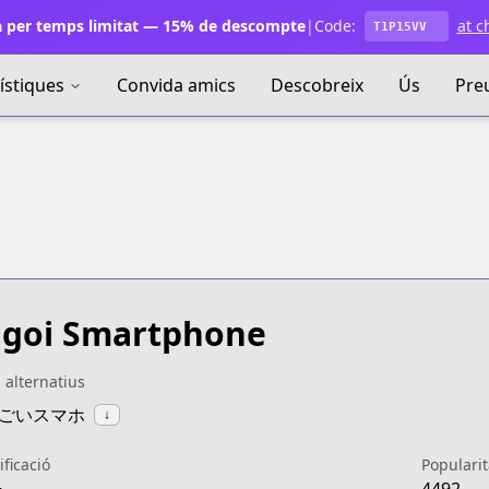
 per temps limitat — 15% de descompte
|
Code:
at c
T1P15VV
ístiques
Convida amics
Descobreix
Ús
Pre
goi Smartphone
s alternatius
:すごいスマホ
↓
ificació
Popularit