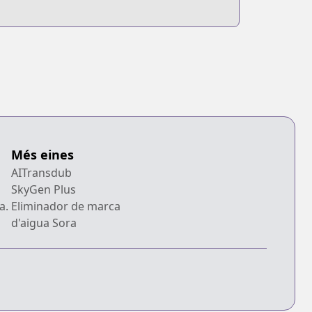
Més eines
AITransdub
SkyGen Plus
a.
Eliminador de marca
d'aigua Sora