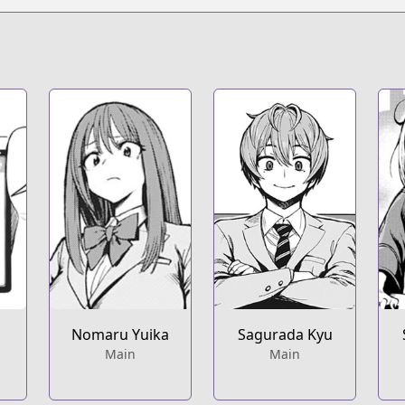
Nomaru Yuika
Sagurada Kyu
Main
Main