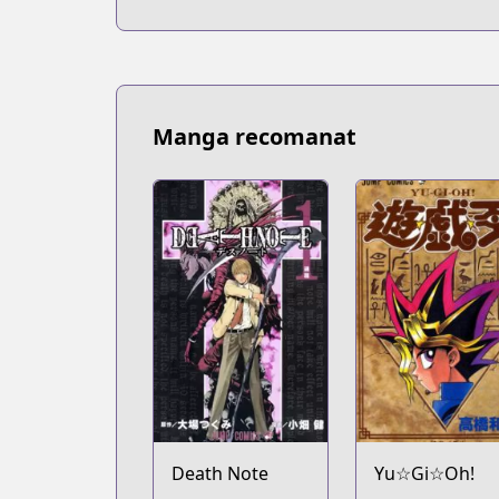
Manga recomanat
Death Note
Yu☆Gi☆Oh!