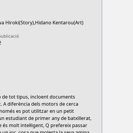
a Hiroki(Story),Hidano Kentarou(Art)
publicació
2
 de tot tipus, incloent documents
t. A diferència dels motors de cerca
omés es pot utilitzar en un petit
 estudiant de primer any de batxillerat,
és molt intel·ligent, Q prefereix passar
 un joc, cosa que molesta la seva amiga