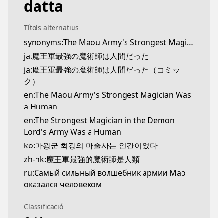
datta
Kitsu
Kitsu
https://kitsu.app/manga/57016
Títols alternatius
CDJapan
synonyms:The Maou Army's Strongest Magician Was a Human
CDJapan
ja:魔王軍最強の魔術師は人間だった
https://www.anime-planet.com/manga/https://ww
ja:魔王軍最強の魔術師は人間だった（コミッ
MangaUpdates
ク）
MangaUpdates
en:The Maou Army's Strongest Magician Was
https://www.mangaupdates.com/series.html?id=1
a Human
novelUpdates
en:The Strongest Magician in the Demon
novelUpdates
Lord's Army Was a Human
https://www.novelupdates.com/series/maou-gun-s
Book☆Walker
ko:마왕군 최강의 마술사는 인간이었다
Book☆Walker
zh-hk:魔王軍最強的魔術師是人類
https://bookwalker.jp/series/214322/list
ru:Самый сильный волшебник армии Мао
оказался человеком
Classificació