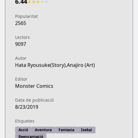
6.44
★
★
★
★
★
Popularitat
2565
Lectors
9097
Autor
Hata Ryousuke(Story),Anajiro (Art)
Editor
Monster Comics
Data de publicació
8/23/2019
Etiquetes
Acció
Aventura
Fantasia
Isekai
Reencarnació