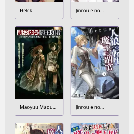
Helck
Jinrou e no
Tensei, Maou no
Fukukan
Maoyuu Maou
Jinrou e no
Yuusha
Tensei, Maou no
Fukukan:
Shidou-hen