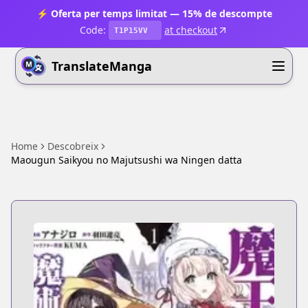
⚡ Oferta per temps limitat — 15% de descompte
Code:
at checkout
T1P15VV
TranslateManga
Home
Descobreix
Maougun Saikyou no Majutsushi wa Ningen datta