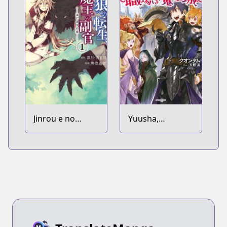
Jinrou e no
Yuusha,
Tensei, Maou no
Yamemasu:
Fukukan:
Tsugi no
Hajimari no
Shokuba wa
Shou
Maoujou