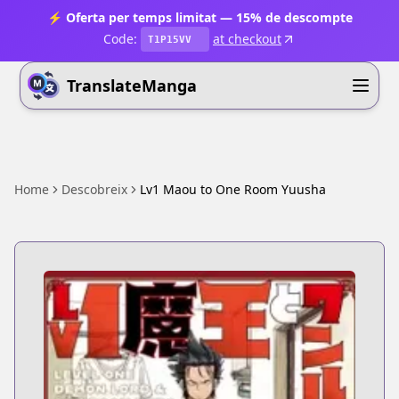
⚡ Oferta per temps limitat — 15% de descompte
Code:
at checkout
T1P15VV
TranslateManga
Home
Descobreix
Lv1 Maou to One Room Yuusha