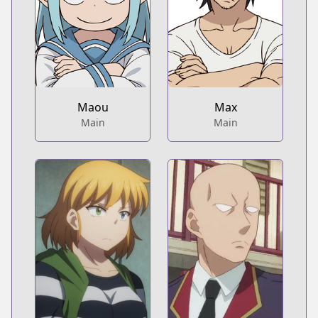
Maou
Max
Main
Main