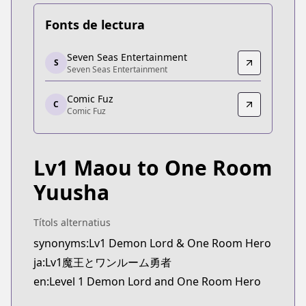
Fonts de lectura
Seven Seas Entertainment
Seven Seas Entertainment
S
Seven Seas Entertainment
Seven Seas Entertainment
https://sevenseasentertainment.com/series/level
Comic Fuz
Comic Fuz
C
Comic Fuz
Comic Fuz
https://comic-fuz.com/manga/1900
Lv1 Maou to One Room
Yuusha
Títols alternatius
synonyms:Lv1 Demon Lord & One Room Hero
ja:Lv1魔王とワンルーム勇者
en:Level 1 Demon Lord and One Room Hero