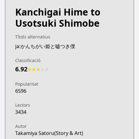
Kanchigai Hime to
Usotsuki Shimobe
Títols alternatius
ja:かんちがい姫と嘘つき僕
Classificació
6.92
★
★
★
★
★
Popularitat
6596
Lectors
3434
Autor
Takamiya Satoru(Story & Art)