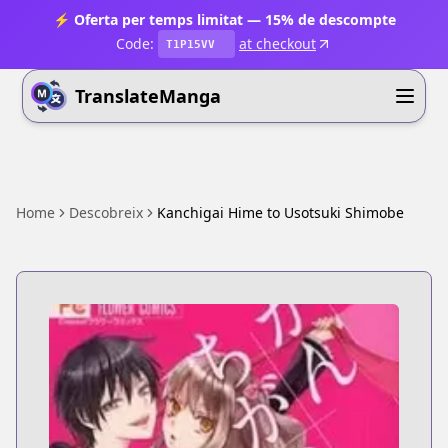
⚡ Oferta per temps limitat — 15% de descompte
Code:
at checkout
T1P15VV
TranslateManga
Home
Descobreix
Kanchigai Hime to Usotsuki Shimobe