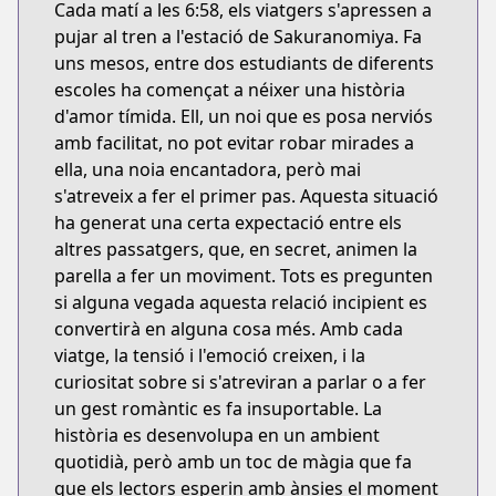
Cada matí a les 6:58, els viatgers s'apressen a
pujar al tren a l'estació de Sakuranomiya. Fa
uns mesos, entre dos estudiants de diferents
escoles ha començat a néixer una història
d'amor tímida. Ell, un noi que es posa nerviós
amb facilitat, no pot evitar robar mirades a
ella, una noia encantadora, però mai
s'atreveix a fer el primer pas. Aquesta situació
ha generat una certa expectació entre els
altres passatgers, que, en secret, animen la
parella a fer un moviment. Tots es pregunten
si alguna vegada aquesta relació incipient es
convertirà en alguna cosa més. Amb cada
viatge, la tensió i l'emoció creixen, i la
curiositat sobre si s'atreviran a parlar o a fer
un gest romàntic es fa insuportable. La
història es desenvolupa en un ambient
quotidià, però amb un toc de màgia que fa
que els lectors esperin amb ànsies el moment