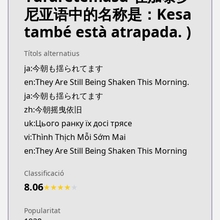
Kitsu
尼亚语中的名称是：Kesa
https://kitsu.app/manga/kesa-mo-yuraretemasu
també està atrapada. )
MangaUpdates
MangaUpdates
https://www.mangaupdates.com/series.html?id=a
Títols alternatius
Book☆Walker
ja:今朝も揺られてます
Book☆Walker
en:They Are Still Being Shaken This Morning.
https://bookwalker.jp/series/479800/list
ja:今朝も揺られてます
Official English
zh:今朝摇曳依旧
Official English
uk:Цього ранку їх досі трясе
https://sevenseasentertainment.com/series/they-a
vi:Thình Thịch Mỗi Sớm Mai
en:They Are Still Being Shaken This Morning
Classificació
8.06
★
★
★
★
★
Popularitat