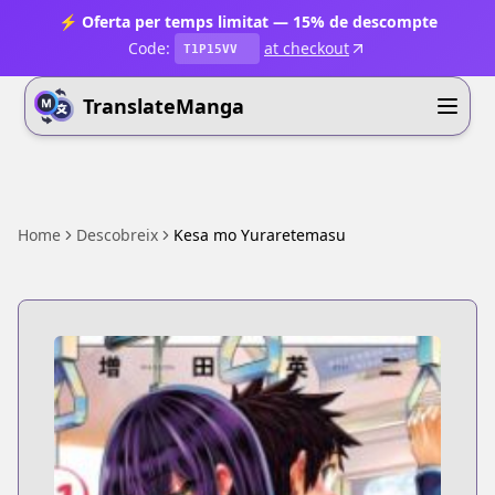
⚡ Oferta per temps limitat — 15% de descompte
Code:
at checkout
T1P15VV
TranslateManga
Home
Descobreix
Kesa mo Yuraretemasu ​