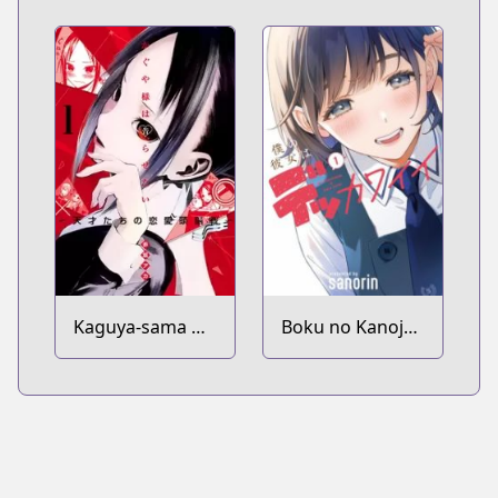
Kaguya-sama wa
Boku no Kanojo
Kokurasetai:
wa Dekkawaii
Tensai-tachi no
Renai Zunousen