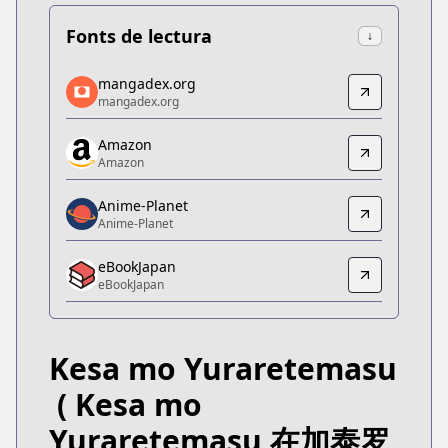
Fonts de lectura
↓
mangadex.org
mangadex.org
mangadex.org
mangadex.org
https://mangadex.org/title/157ab2cc-1fc7-4b29-8
Amazon
Amazon
Amazon
Amazon
https://www.amazon.co.jp/dp/B0D9WMC8MC
Anime-Planet
Anime-Planet
Anime-Planet
Anime-Planet
eBookJapan
https://www.anime-planet.com/manga/kesa-mo-y
eBookJapan
eBookJapan
eBookJapan
https://ebookjapan.yahoo.co.jp/books/849438/
Kesa mo Yuraretemasu
Official Raw
Official Raw
( Kesa mo
https://championcross.jp/series/5424068a938fc/
Yuraretemasu 在加泰罗
Kitsu