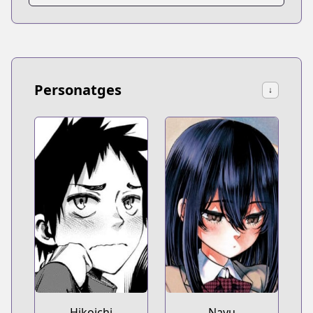
Personatges
↓
Hikoichi
Nayu