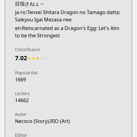
目指さねぇ～
ja-ro:Tensei Shitara Dragon no Tamago datta:
Saikyou Igai Mezasa nee
en:Reincarnated as a Dragon's Egg: Let's Aim
to be the Strongest
Classificació
7.02
★
★
★
★
★
Popularitat
1669
Lectors
14662
Autor
Necoco (Story),RIO (Art)
Editor