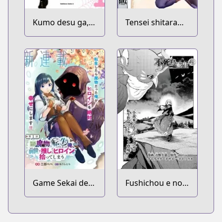
Kumo desu ga,
Tensei shitara
Nani ka?
Ken deshita
Game Sekai de
Fushichou e no
Mamono ni
Tensei: Dragon
Tensei
Taoseru tte
shiteshimatta
Futsuu no Tori ja