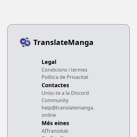
Ore, Zense de
Nai yo ne?
Oshi datta
Heroine wo
Hirotteshimau
TranslateManga
Legal
Condicions i termes
Política de Privacitat
Contactes
Unisc-te a la Discord
Community
help@translatemanga.
online
Més eines
AITransdub