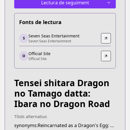
Lectura de seguiment
Fonts de lectura
Seven Seas Entertainment
Seven Seas Entertainment
S
Seven Seas Entertainment
Seven Seas Entertainment
https://sevenseasentertainment.com/series/reinc
Official Site
Official Site
O
Official Site
Official Site
https://comic-earthstar.jp/detail/doratama/
Tensei shitara Dragon
no Tamago datta:
Ibara no Dragon Road
Títols alternatius
synonyms:Reincarnated as a Dragon's Egg: Dragon Road of Ibara