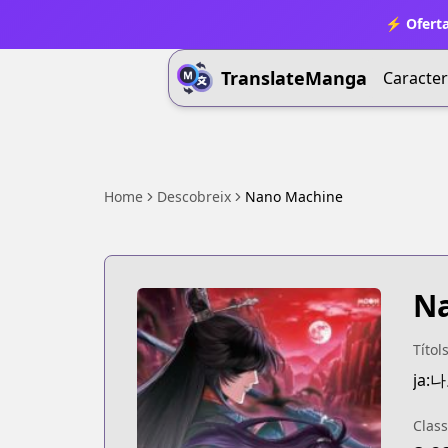
⚡ Oferta
TranslateManga
Caracter
Home
Descobreix
Nano Machine
N
Títol
ja:
Class