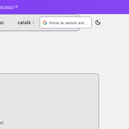
heckout
us
català
Inicia la sessió amb Google
Alternar tema
at