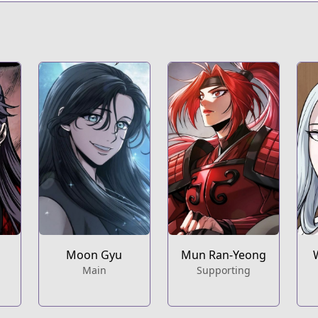
titleId=747271
Moon Gyu
Mun Ran-Yeong
Main
Supporting