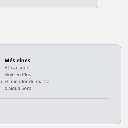
Poison Dragon
Més eines
AITransdub
SkyGen Plus
a.
Eliminador de marca
d'aigua Sora