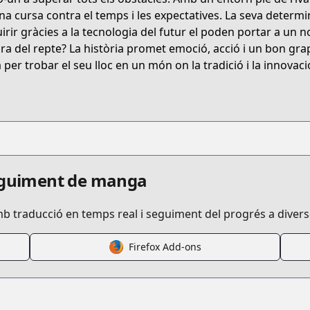
.series?productNo=5180614
na cursa contra el temps i les expectatives. La seva determin
irir gràcies a la tecnologia del futur el poden portar a un no
tura del repte? La història promet emoció, acció i un bon gr
tial-arts/nanomasin/list?title_no=2085
ta per trobar el seu lloc en un món on la tradició i la innov
anchengweimoshen/list?title_no=1519
ano-mashin/list?title_no=2171
seguiment de manga
mb traducció en temps real i seguiment del progrés a diver
nano-mashin/list?title_no=4341
Firefox Add-ons
ano-machine/list?title_no=4344