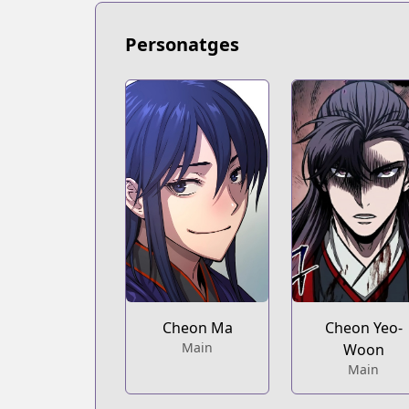
https://comic.naver.com/webtoon/list?
Personatges
Cheon Ma
Cheon Yeo-
Main
Woon
Main