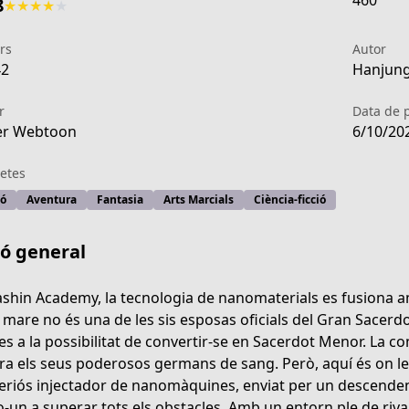
460
8
★
★
★
★
★
rs
Autor
42
Hanjung
r
Data de 
er Webtoon
6/10/20
etes
ió
Aventura
Fantasia
Arts Marcials
Ciència-ficció
ió general
shin Academy, la tecnologia de nanomaterials es fusiona amb
 mare no és una de les sis esposas oficials del Gran Sacerdot
es a la possibilitat de convertir-se en Sacerdot Menor. La co
tial-arts/nanomasin-s3/list?title_no=5393
ra els seus poderosos germans de sang. Però, aquí és on le
eriós injectador de nanomàquines, enviat per un descendent 
o-un a superar tots els obstacles. Amb un entorn ple de rivali