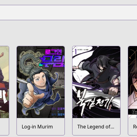
Log-in Murim
The Legend of
R
the Northern
M