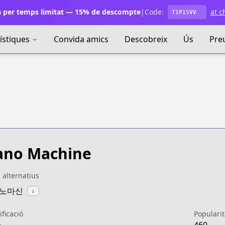
 per temps limitat — 15% de descompte
|
Code:
at c
T1P15VV
ístiques
Convida amics
Descobreix
Ús
Pre
ano Machine
s alternatius
나노마신
↓
ificació
Popularit