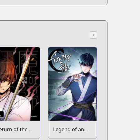
↓
eturn of the
Legend of an
ad Demon
Asura: The