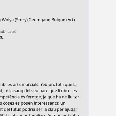
 Wolya (Story),Geumgang Bulgoe (Art)
publicació
20
 les arts marcials. Yeo-un, tot i que la
, té la sang del seu pare que li obre les
mpetència és ferotge, ja que ha de lluitar
s coses es posen interessants: un
del futur, podria ser la clau per ajudar
tat i intrigues familiars, Yeo-un es troba