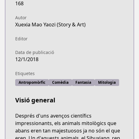
168
Autor
Xuexia Mao Yaozi (Story & Art)
Editor
Data de publicació
12/1/2018
Etiquetes
Antropomòrfic
Comèdia
Fantasia
Mitologia
Visió general
Després d'uns avenços científics
impressionants, els animals mitològics que
abans eren tan majestuosos ja no són el que
eren. Un d'aquests animals, el Sibuxiang, rep