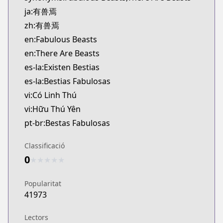
ja:有兽焉
zh:有兽焉
en:Fabulous Beasts
en:There Are Beasts
es-la:Existen Bestias
es-la:Bestias Fabulosas
vi:Có Linh Thú
vi:Hữu Thú Yên
pt-br:Bestas Fabulosas
Classificació
0
★
★
★
★
★
Popularitat
41973
Lectors