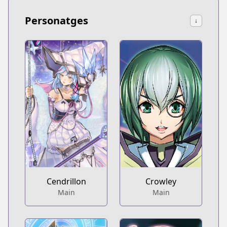
Personatges
↓
Cendrillon
Crowley
Main
Main