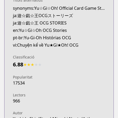
Títols alternatius
MangaUpdates
synonyms:Yu☆Gi☆Oh! Official Card Game Stories
https://www.mangaupdates.com/series.html?id=t
ja:遊☆戯☆王OCGストーリーズ
Book☆Walker
Book☆Walker
ja:遊☆戯☆王 OCG STORIES
https://bookwalker.jp/series/384244/list
en:Yu☆Gi☆Oh OCG Stories
pt-br:Yu-Gi-Oh Histórias OCG
vi:Chuyện kể về Yu★Gi★Oh! OCG
Classificació
6.88
★
★
★
★
★
Popularitat
17534
Lectors
966
Autor