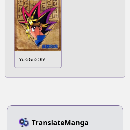
Yu☆Gi☆Oh!
TranslateManga