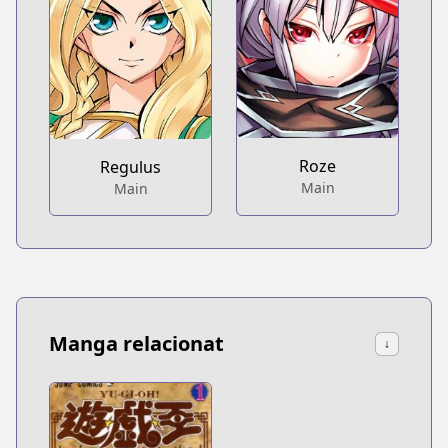
Roze
Regulus
Main
Main
Manga relacionat
↓