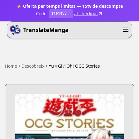
⚡ Oferta per temps limitat — 15% de descompte
Code:
at checkout
T1P15VV
TranslateManga
Home
Descobreix
Yu☆Gi☆Oh! OCG Stories