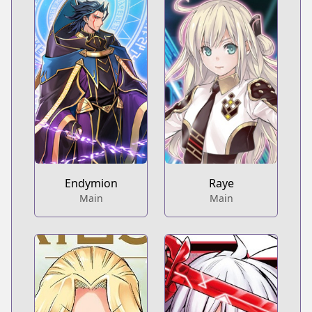
Endymion
Raye
Main
Main