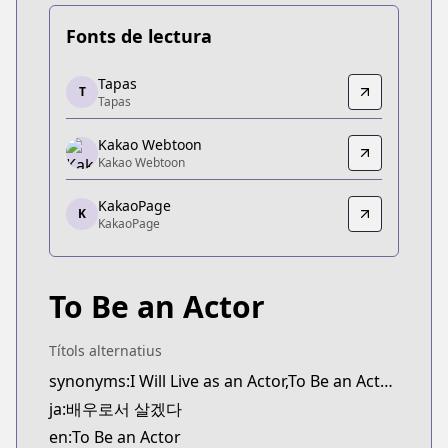
Fonts de lectura
Tapas
Tapas
T
Tapas
Tapas
https://tapas.io/series/to-be-an-actor/info
Kakao Webtoon
Kakao Webtoon
Kakao Webtoon
Kakao Webtoon
https://webtoon.kakao.com/content/배우로서-살
KakaoPage
K
KakaoPage
KakaoPage
KakaoPage
https://page.kakao.com/content/60269069
To Be an Actor
Títols alternatius
synonyms:I Will Live as an Actor,To Be an Actor,Baeu-roseo Salgetda,Be the Actor
ja:배우로서 살겠다
en:To Be an Actor