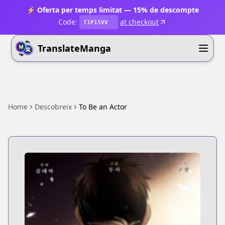
⚡ Oferta per temps limitat — 15% de descompte
Code:
at checkout
T1P15VV
TranslateManga
Home
Descobreix
To Be an Actor