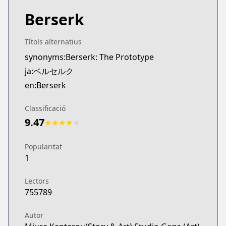
Berserk
Títols alternatius
synonyms:Berserk: The Prototype
ja:ベルセルク
en:Berserk
Classificació
9.47
★
★
★
★
★
Popularitat
1
Lectors
755789
Autor