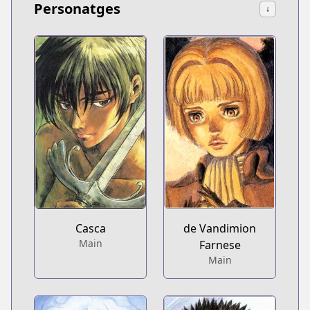
Personatges
↓
Casca
de Vandimion
Main
Farnese
Main