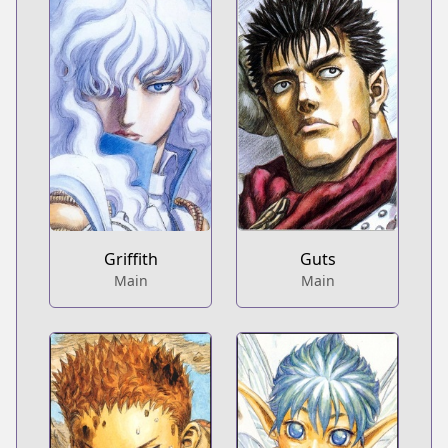
Griffith
Guts
Main
Main