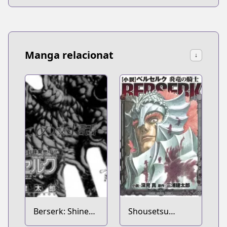
Manga relacionat
↓
Berserk: Shinen
Shousetsu
no Kami 2
Berserk: Enryuu