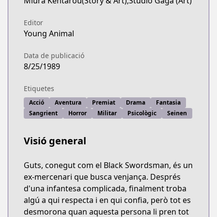
Miura Kentarou(Story & Art),Studio Gaga (Art)
Editor
Young Animal
Data de publicació
8/25/1989
Etiquetes
Acció
Aventura
Premiat
Drama
Fantasia
Sangrient
Horror
Militar
Psicològic
Seinen
Visió general
Guts, conegut com el Black Swordsman, és un
ex-mercenari que busca venjança. Després
d'una infantesa complicada, finalment troba
algú a qui respecta i en qui confia, però tot es
desmorona quan aquesta persona li pren tot