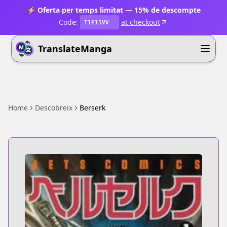
⚡ Oferta per temps limitat — 15% de descompte
Code:
at checkout
T1P15VV
TranslateManga
Home
Descobreix
Berserk