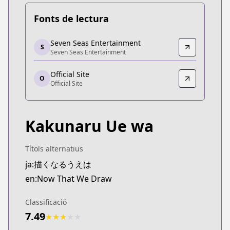
Fonts de lectura
Seven Seas Entertainment
Seven Seas Entertainment
S
Seven Seas Entertainment
Seven Seas Entertainment
https://sevenseasentertainment.com/series/now-
Official Site
Official Site
O
Official Site
Official Site
https://younganimal.com/series/423d7471396e9
Kakunaru Ue wa
Títols alternatius
ja:描くなるうえは
en:Now That We Draw
Classificació
7.49
★
★
★
★
★