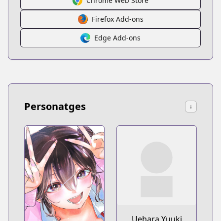
Chrome Web Store
Firefox Add-ons
Edge Add-ons
Personatges
↓
Uehara Yuuki