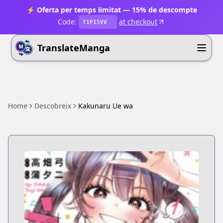
⚡ Oferta per temps limitat — 15% de descompte
Code:
at checkout
T1P15VV
TranslateManga
Home
Descobreix
Kakunaru Ue wa