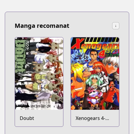
Manga recomanat
↓
Doubt
Xenogears 4-
koma Comic