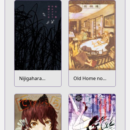
Nijigahara
Old Home no
Holograph
Haibane-tachi