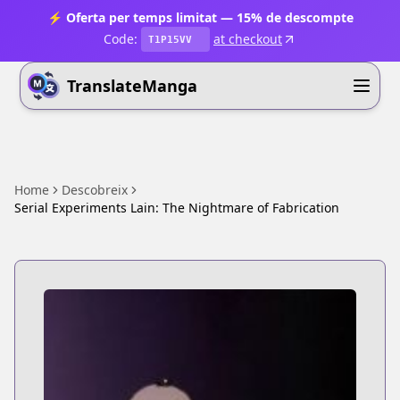
⚡ Oferta per temps limitat — 15% de descompte
Code:
at checkout
T1P15VV
TranslateManga
Home
Descobreix
Serial Experiments Lain: The Nightmare of Fabrication