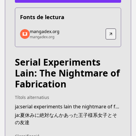
Fonts de lectura
mangadex.org
mangadex.org
mangadex.org
mangadex.org
https://mangadex.org/title/bc373fdf-0838-4683-b
Serial Experiments
Lain: The Nightmare of
Fabrication
Títols alternatius
ja:serial experiments lain the nightmare of fabrication
ja:夏休みに絶対なんかあった王子様系女子とそ
の友達