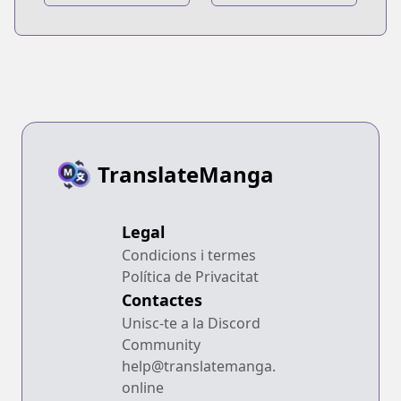
Tokubetsu
Bangai-hen:
Bangai-hen:
Nobuyuki Kai no
Matsuri Futatabi
Akumu
TranslateManga
Legal
Condicions i termes
Política de Privacitat
Contactes
Unisc-te a la Discord
Community
help@translatemanga.
online