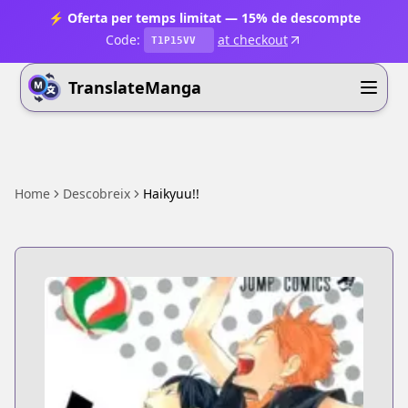
⚡ Oferta per temps limitat — 15% de descompte
Code:
at checkout
T1P15VV
TranslateManga
Home
Descobreix
Haikyuu!!