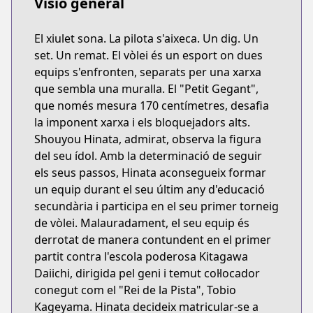
Visió general
El xiulet sona. La pilota s'aixeca. Un dig. Un
set. Un remat. El vòlei és un esport on dues
equips s'enfronten, separats per una xarxa
que sembla una muralla. El "Petit Gegant",
que només mesura 170 centímetres, desafia
la imponent xarxa i els bloquejadors alts.
Shouyou Hinata, admirat, observa la figura
del seu ídol. Amb la determinació de seguir
els seus passos, Hinata aconsegueix formar
un equip durant el seu últim any d'educació
secundària i participa en el seu primer torneig
de vòlei. Malauradament, el seu equip és
derrotat de manera contundent en el primer
partit contra l'escola poderosa Kitagawa
Daiichi, dirigida pel geni i temut col·locador
conegut com el "Rei de la Pista", Tobio
Kageyama. Hinata decideix matricular-se a