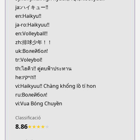
Kitsu
ja:ハイキュー!!
https://kitsu.app/manga/12619
en:Haikyu!!
CDJapan
ja-ro:Haikyuu!!
CDJapan
en:Volleyball!!
https://www.anime-planet.com/manga/https://ww
MangaUpdates
zh:排球少年！！
MangaUpdates
uk:Волейбол!
https://www.mangaupdates.com/series.html?id=7
tr:Voleybol!
Book☆Walker
th:ไฮคิว!! คู่ตบฟ้าประทาน
Book☆Walker
he:הייקיו!!
https://bookwalker.jp/series/12997
vi:Haikyuu!! Chàng khổng lồ tí hon
Official English
Official English
ru:Волейбол!
https://www.viz.com/shonenjump/chapters/haiky
vi:Vua Bóng Chuyền
Mangas.io
Mangas.io
Classificació
https://www.mangas.io/lire/haikyuu
8.86
★
★
★
★
★
Viz
Viz