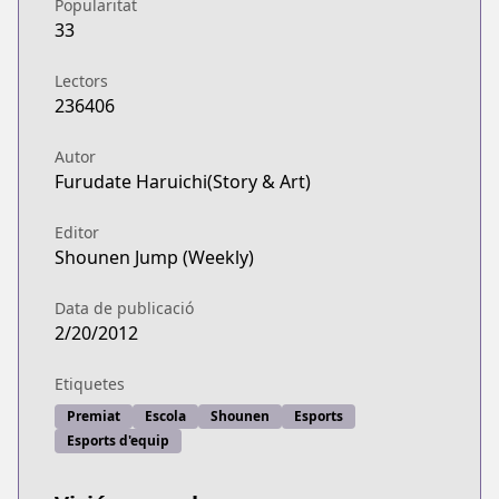
Popularitat
https://www.viz.com/shonenjump/chapters/haiky
33
Official Site
Official Site
Lectors
https://www.viz.com/haikyu
236406
Shonen Jump
Shonen Jump
Autor
Furudate Haruichi(Story & Art)
https://www.shonenjump.com/j/rensai/haikyu.htm
Official Site
Editor
Official Site
Shounen Jump (Weekly)
https://jumptoon.com/series/JT00027
MANGA Plus
Data de publicació
MANGA Plus
2/20/2012
https://mangaplus.shueisha.co.jp/titles/100014
Etiquetes
Premiat
Escola
Shounen
Esports
Esports d'equip