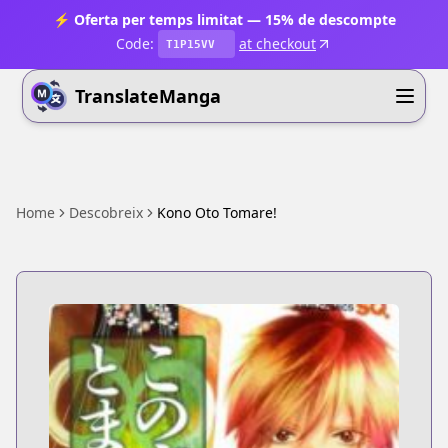
⚡ Oferta per temps limitat — 15% de descompte
Code:
at checkout
T1P15VV
TranslateManga
Home
Descobreix
Kono Oto Tomare!