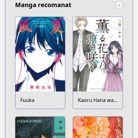
Manga recomanat
↓
Fuuka
Kaoru Hana wa
Rin to Saku