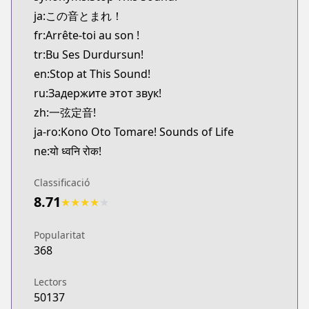
Kitsu
ja:この音とまれ！
https://kitsu.app/manga/319
fr:Arrête-toi au son !
MangaUpdates
tr:Bu Ses Durdursun!
MangaUpdates
en:Stop at This Sound!
https://www.mangaupdates.com/series.html?id=8
Book☆Walker
ru:Задержите этот звук!
Book☆Walker
zh:一弦定音!
https://bookwalker.jp/series/13771/list
ja-ro:Kono Oto Tomare! Sounds of Life
Shonen Jump Plus
ne:यो ध्वनि रोक!
Shonen Jump Plus
https://shonenjumpplus.com/episode/139320164
Classificació
Official Site
8.71
★
★
★
★
★
Official Site
https://www.akata.fr/publications/sounds-life-t1
Popularitat
Official Site
368
Official Site
http://jumpsq.shueisha.co.jp/rensai/konoototoma
Lectors
50137