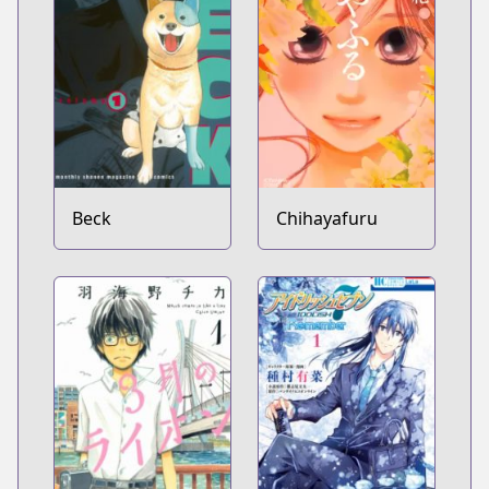
Beck
Chihayafuru