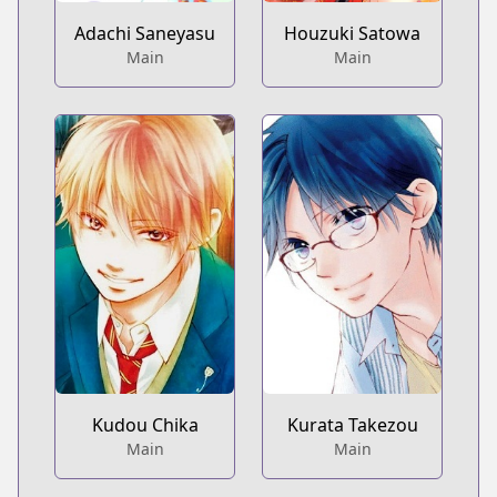
Houzuki Satowa
Adachi Saneyasu
Main
Main
Kudou Chika
Kurata Takezou
Main
Main