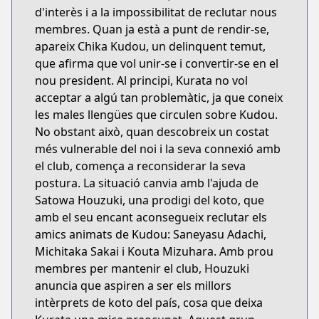
d'interès i a la impossibilitat de reclutar nous
membres. Quan ja està a punt de rendir-se,
apareix Chika Kudou, un delinquent temut,
que afirma que vol unir-se i convertir-se en el
nou president. Al principi, Kurata no vol
acceptar a algú tan problemàtic, ja que coneix
les males llengües que circulen sobre Kudou.
No obstant això, quan descobreix un costat
més vulnerable del noi i la seva connexió amb
el club, comença a reconsiderar la seva
postura. La situació canvia amb l'ajuda de
Satowa Houzuki, una prodigi del koto, que
amb el seu encant aconsegueix reclutar els
amics animats de Kudou: Saneyasu Adachi,
Michitaka Sakai i Kouta Mizuhara. Amb prou
membres per mantenir el club, Houzuki
anuncia que aspiren a ser els millors
intèrprets de koto del país, cosa que deixa