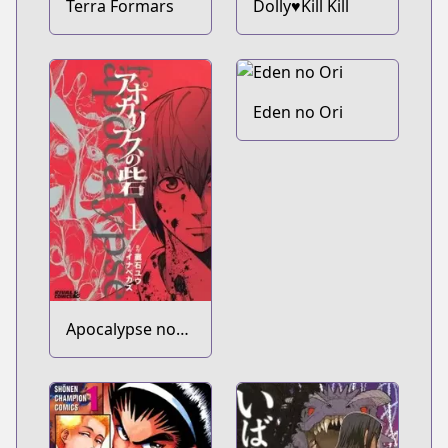
Terra Formars
Dolly♥Kill Kill
Eden no Ori
Apocalypse no
Toride