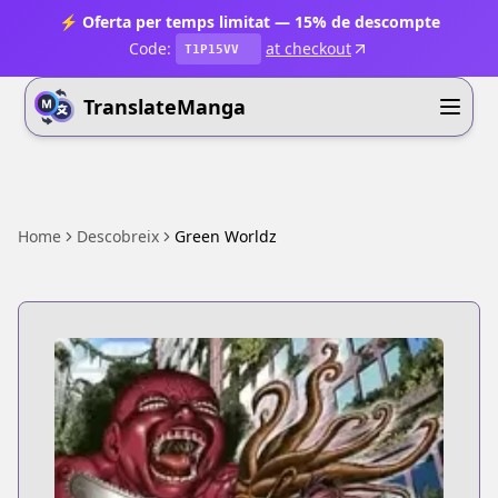
⚡ Oferta per temps limitat — 15% de descompte
Code:
at checkout
T1P15VV
TranslateManga
Home
Descobreix
Green Worldz