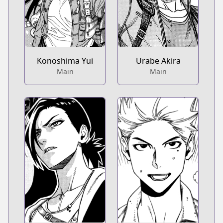
Konoshima Yui
Urabe Akira
Main
Main