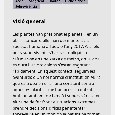
Acció
Sangrient
Horror
Ciència-ficció
Sobrevivència
Visió general
Les plantes han presionat el planeta i, en un
obrir i tancar d'ulls, han desmantellat la
societat humana a Tòquio l'any 2017. Ara, els
pocs supervivents s'han vist obligats a
refugiar-se en una xarxa de metro, on la vida
és dura i les provisions s'estan esgotant
ràpidament. En aquest context, seguim les
aventures d'un noi normal d'institut, en Akira,
que es troba en una lluita constant contra
aquestes plantes que han pres el control.
Amb un ambient de tensió i supervivència, en
Akira ha de fer front a situacions extremes i
prendre decisions difícils per intentar
sobreviure en un món on la natura ha tornat