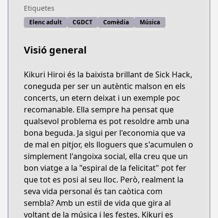
Etiquetes
Elenc adult
CGDCT
Comèdia
Música
Visió general
Kikuri Hiroi és la baixista brillant de Sick Hack,
coneguda per ser un autèntic malson en els
concerts, un etern deixat i un exemple poc
recomanable. Ella sempre ha pensat que
qualsevol problema es pot resoldre amb una
bona beguda. Ja sigui per l'economia que va
de mal en pitjor, els lloguers que s'acumulen o
simplement l'angoixa social, ella creu que un
bon viatge a la "espiral de la felicitat" pot fer
que tot es posi al seu lloc. Però, realment la
seva vida personal és tan caòtica com
sembla? Amb un estil de vida que gira al
voltant de la música i les festes, Kikuri es