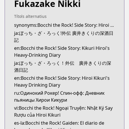
Fukazake Nikki
Official Raw
Official Raw
https://comic-fuz.com/manga/3354
Títols alternatius
Kitsu
synonyms:Bocchi the Rock! Side Story: Hiroi Kikuri's Heavy Drinking Diary
Kitsu
ja:ぼっち・ざ・ろっく!外伝 廣井きくりの深酒日
https://kitsu.app/manga/67257
記
CDJapan
en:Bocchi the Rock! Side Story: Kikuri Hiroi's
CDJapan
Heavy-Drinking Diary
https://www.anime-planet.com/manga/https://ww
ja:ぼっち・ざ・ろっく！外伝 廣井きくりの深
MangaUpdates
酒日記
MangaUpdates
en:Bocchi the Rock! Side Story: Hiroi Kikuri's
https://www.mangaupdates.com/series.html?id=b5
Heavy Drinking Diary
Book☆Walker
Book☆Walker
ru:Одинокий Рокер! Спин-офф: Дневник
https://bookwalker.jp/series/452628/list
пьяницы Хирои Кикури
Official English
vi:Bocchi the Rock! Ngoại Truyện: Nhật Ký Say
Official English
Rượu của Hiroi Kikuri
https://yenpress.com/series/bocchi-the-rock-side-s
es-la:Bocchi the Rock! Gaiden: El diario de