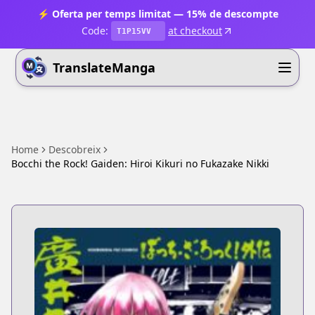
⚡ Oferta per temps limitat — 15% de descompte
Code:
at checkout
T1P15VV
TranslateManga
Home
Descobreix
Bocchi the Rock! Gaiden: Hiroi Kikuri no Fukazake Nikki