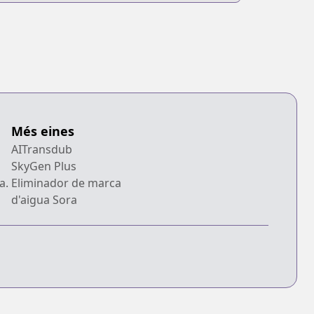
Més eines
AITransdub
SkyGen Plus
a.
Eliminador de marca
d'aigua Sora