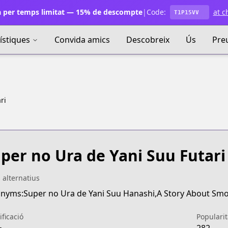
 per temps limitat — 15% de descompte
|
Code:
at c
T1P15VV
ístiques
Convida amics
Descobreix
Ús
Pre
ri
per no Ura de Yani Suu Futari
s alternatius
ificació
Popularit