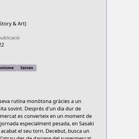
(Story & Art)
publicació
22
ntisme
Seinen
a seva rutina monòtona gràcies a un
ita sovint. Després d'un dia dur de
upermercat es converteix en un moment de
a jornada especialment pesada, en Sasaki
acabat el seu torn. Decebut, busca un
 l'atrau des de darrere del supermercat.