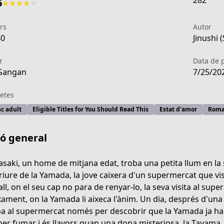
282
6
★
★
★
★
★
rs
Autor
40
Jinushi 
r
Data de 
Gangan
7/25/20
etes
c adult
Eligible Titles for You Should Read This
Estat d'amor
Roma
ió general
asaki, un home de mitjana edat, troba una petita llum en l
iure de la Yamada, la jove caixera d'un supermercat que vis
all, on el seu cap no para de renyar-lo, la seva visita al s
24fb-47a9-83e9-434ff671f968
xament, on la Yamada li aixeca l'ànim. Un dia, després d'un
ba al supermercat només per descobrir que la Yamada ja ha 
 per fumar i és llavors quan una dona misteriosa, la Tayama,