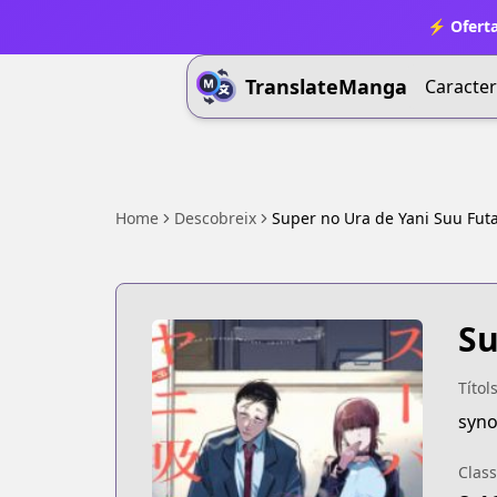
⚡ Oferta
TranslateManga
Caracter
Home
Descobreix
Super no Ura de Yani Suu Futa
Su
Títol
Class