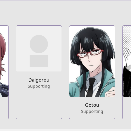
s.html?id=xu0ioeg
t
261
Daigorou
Supporting
Gotou
Supporting