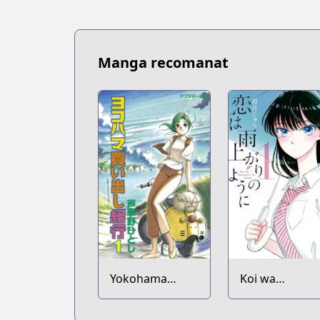
Manga recomanat
Yokohama
Koi wa
Kaidashi Kikou
Ameagari no
You ni