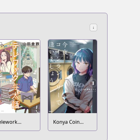
↓
elework
Konya Coin
otabanashi
Laundry de
Aimashou