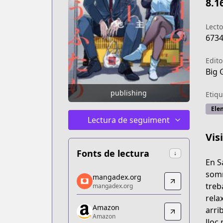
8.1
Lecto
673
Edito
Big 
publishing
Etiqu
Elen
Lectura de seguiment
Vis
Fonts de lectura
↓
En S
mangadex.org
somr
mangadex.org
mangadex.org
treb
mangadex.org
https://mangadex.org/title/baa95345-
rela
Amazon
Amazon
arri
Amazon
Amazon
lloc