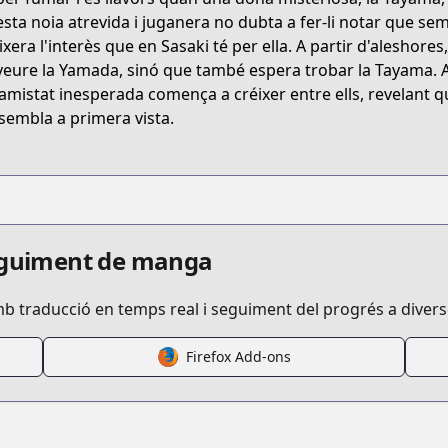
ZBBT
sta noia atrevida i juganera no dubta a fer-li notar que semp
aixera l'interès que en Sasaki té per ella. A partir d'alesho
veure la Yamada, sinó que també espera trobar la Tayama. 
/smoking-behind-the-supermarket-with-you
amistat inesperada comença a créixer entre ells, revelant
sembla a primera vista.
/716241/
seguiment de manga
mb traducció en temps real i seguiment del progrés a diver
6/
Firefox Add-ons