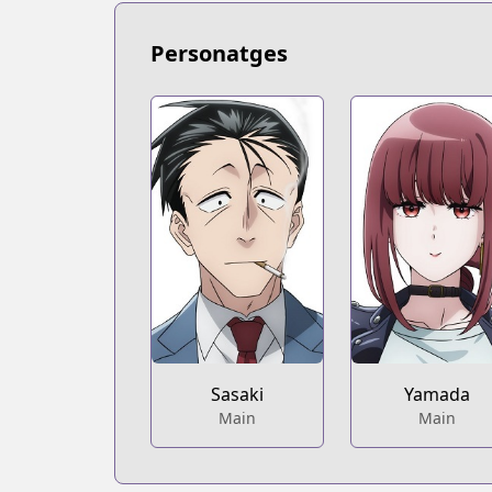
https://www.mangaupdates.com/serie
Book☆Walker
Personatges
Book☆Walker
https://bookwalker.jp/series/367184/lis
Official English
Official English
https://global.manga-up.com/manga/
Sasaki
Yamada
Main
Main