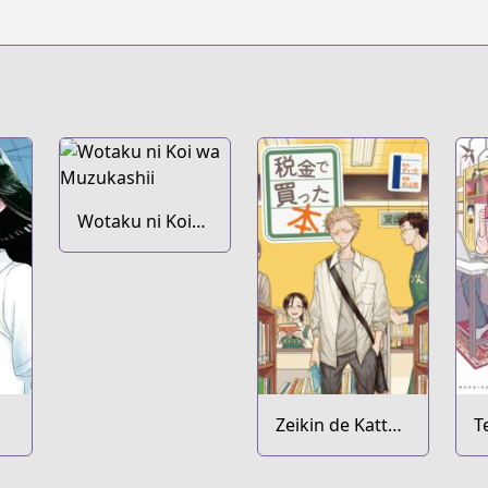
Wotaku ni Koi
wa Muzukashii
Zeikin de Katta
T
Hon
Y