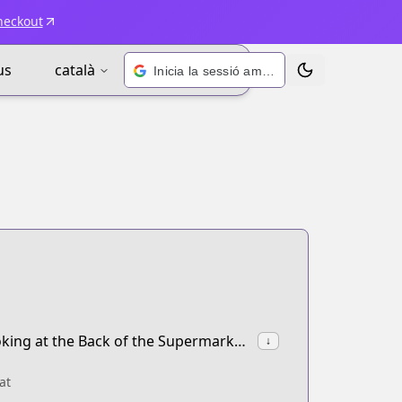
heckout
us
català
Inicia la sessió amb Google
Alternar tema
synonyms:Super no Ura de Yani Suu Hanashi,A Story About Smoking at the Back of the Supermarket,YaniSuu
↓
at