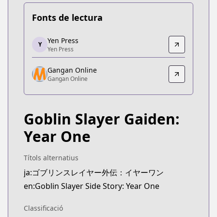
Fonts de lectura
Yen Press
Yen Press
Y
Yen Press
Yen Press
https://yenpress.com/series/goblin-slayer-side-s
Gangan Online
Gangan Online
Gangan Online
Gangan Online
https://www.ganganonline.com/contents/goblinyo
Goblin Slayer Gaiden:
Year One
Títols alternatius
ja:ゴブリンスレイヤー外伝：イヤーワン
en:Goblin Slayer Side Story: Year One
Classificació