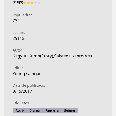
7.93
★
★
★
★
★
Popularitat
732
Lectors
29115
Autor
Kagyuu Kumo(Story),Sakaeda Kento(Art)
Editor
Young Gangan
Data de publicació
9/15/2017
Etiquetes
Acció
Drama
Fantasia
Seinen