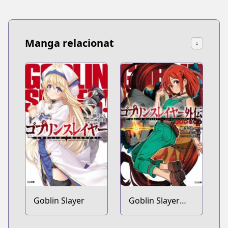
Manga relacionat
↓
Goblin Slayer
Goblin Slayer
Gaiden: Year
One