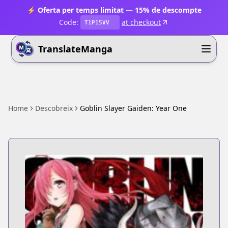
⚡ Oferta per temps limitat — 15% de descompte
Code:
at checkout
T1P15VV
TranslateManga
Home
Descobreix
Goblin Slayer Gaiden: Year One