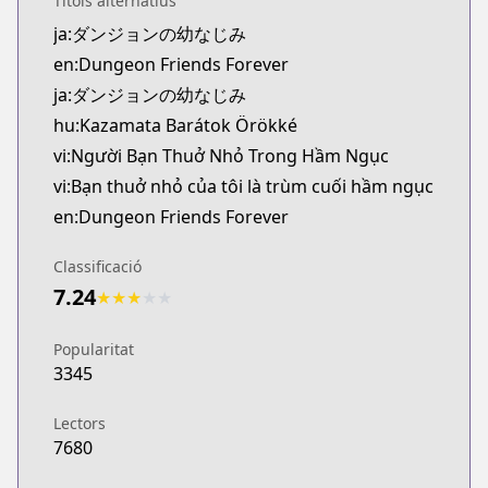
Títols alternatius
Official Raw
ja:ダンジョンの幼なじみ
https://comic-walker.com/detail/KC_003765_S?epis
en:Dungeon Friends Forever
Kitsu
Kitsu
ja:ダンジョンの幼なじみ
https://kitsu.app/manga/63761
hu:Kazamata Barátok Örökké
CDJapan
vi:Người Bạn Thuở Nhỏ Trong Hầm Ngục
CDJapan
vi:Bạn thuở nhỏ của tôi là trùm cuối hầm ngục
https://www.anime-planet.com/manga/https://ww
en:Dungeon Friends Forever
MangaUpdates
MangaUpdates
Classificació
https://www.mangaupdates.com/series.html?id=
7.24
★
★
★
★
★
Book☆Walker
Book☆Walker
Popularitat
https://bookwalker.jp/series/361295/list
3345
Official English
Official English
Lectors
https://sevenseasentertainment.com/series/dunge
7680