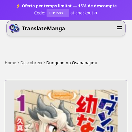
⚡ Oferta per temps limitat — 15% de descompte
Code:
at checkout
T1P15VV
TranslateManga
Home
Descobreix
Dungeon no Osananajimi