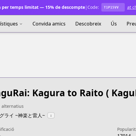
 per temps limitat — 15% de descompte
|
Code:
at c
T1P15VV
ístiques
Convida amics
Descobreix
Ús
Pre
guRai: Kagura to Raito
( KaguR
s alternatius
:カグライ ~神楽と雷人~
↓
ificació
Popularit