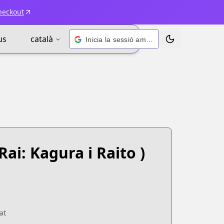
heckout
us
català
Inicia la sessió amb Google
Alternar tema
ai: Kagura i Raito )
at