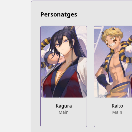
https://www.mangaupdates.com/series
Book☆Walker
Personatges
Book☆Walker
https://bookwalker.jp/series/545719/lis
Kagura
Raito
Main
Main