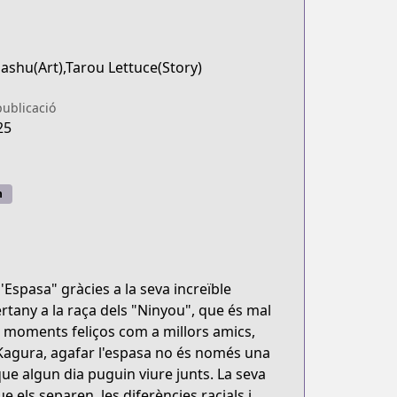
ashu(Art),Tarou Lettuce(Story)
publicació
25
n
'Espasa" gràcies a la seva increïble
ertany a la raça dels "Ninyou", que és mal
 moments feliços com a millors amics,
a Kagura, agafar l'espasa no és només una
ue algun dia puguin viure junts. La seva
 els separen, les diferències racials i