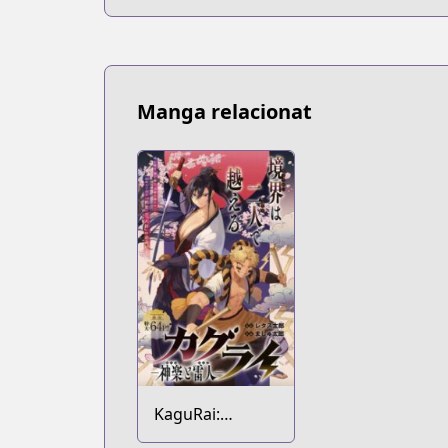
Manga relacionat
KaguRai:
Kagura to Raito