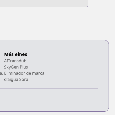
Més eines
AITransdub
SkyGen Plus
a.
Eliminador de marca
d'aigua Sora