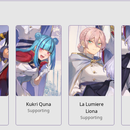
.html?id=2zzju6b
t
Kukri Quna
La Lumiere
Supporting
Liona
Supporting