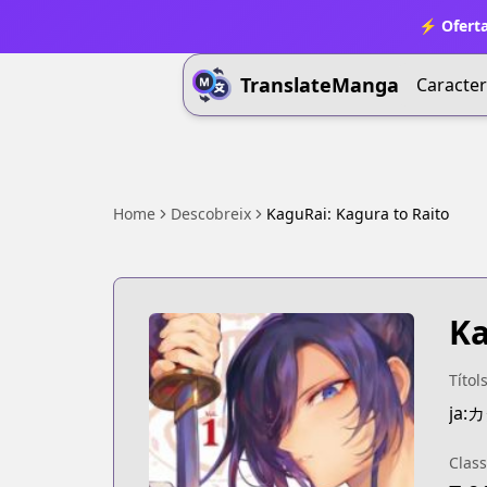
⚡ Oferta
TranslateManga
Caracter
Home
Descobreix
KaguRai: Kagura to Raito
Ka
Títol
ja
Class