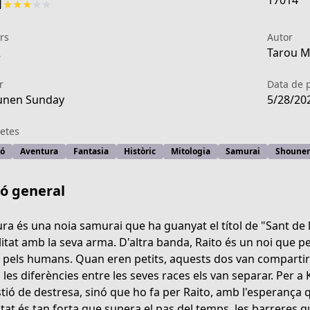
17014
1
★
★
★
★
★
rs
Autor
2
Tarou M
r
Data de 
unen Sunday
5/28/20
etes
ió
Aventura
Fantasia
Històric
Mitologia
Samurai
Shoune
ió general
ra és una noia samurai que ha guanyat el títol de "Sant de l
litat amb la seva arma. D'altra banda, Raito és un noi que p
a pels humans. Quan eren petits, aquests dos van compartir
849-4f53-a1f4-c1b79c906212
 les diferències entre les seves races els van separar. Per 
tió de destresa, sinó que ho fa per Raito, amb l'esperança q
tat és tan forta que supera el pas del temps, les barreres que