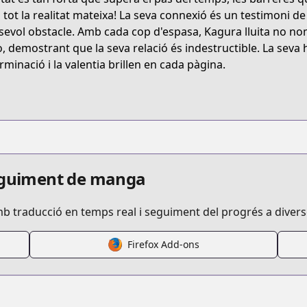
H3XG9
 i tot la realitat mateixa! La seva connexió és un testimoni d
sevol obstacle. Amb cada cop d'espasa, Kagura lluita no no
o, demostrant que la seva relació és indestructible. La seva 
kagurai-kagura-to-raito
rminació i la valentia brillen en cada pàgina.
/923595
seguiment de manga
mb traducció en temps real i seguiment del progrés a diver
de/2550912965611657550
Firefox Add-ons