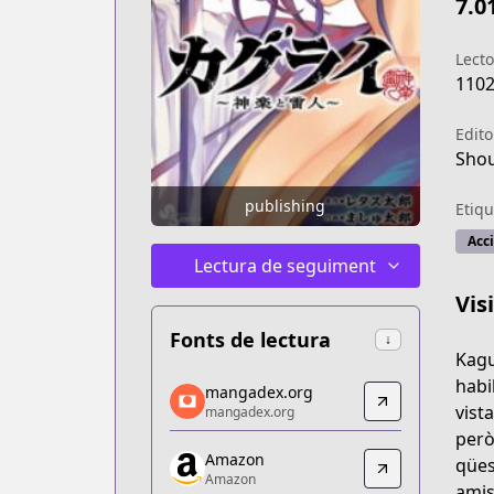
7.0
Lecto
110
Edito
Sho
publishing
Etiqu
Acc
Lectura de seguiment
Vis
Fonts de lectura
↓
Kagu
mangadex.org
habi
mangadex.org
mangadex.org
vist
mangadex.org
https://mangadex.org/title/1955f9bf-f
però
Amazon
Amazon
qües
Amazon
Amazon
amis