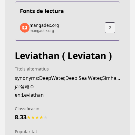
Fonts de lectura
mangadex.org
mangadex.org
mangadex.org
mangadex.org
https://mangadex.org/title/274a8e39-71a8-4bd2-a
Leviathan
( Leviatan )
Títols alternatius
synonyms:DeepWater,Deep Sea Water,Simhaesu
ja:심해수
en:Leviathan
Classificació
8.33
★
★
★
★
★
Popularitat