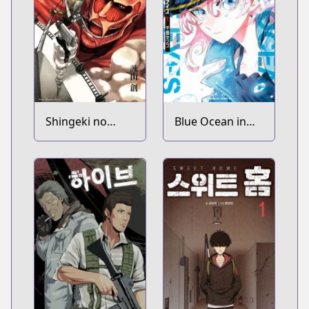
Shingeki no
Blue Ocean in
Kyojin
the Eyes