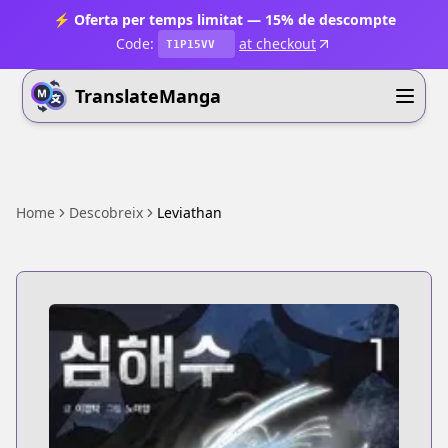
⚡ Oferta per temps limitat — 15% de descompte
Code:
at checkout
T1P15VV
TranslateManga
Home
Descobreix
Leviathan