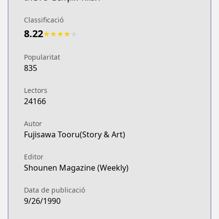
Classificació
8.22
★
★
★
★
★
Popularitat
835
Lectors
24166
Autor
Fujisawa Tooru(Story & Art)
Editor
Shounen Magazine (Weekly)
Data de publicació
9/26/1990