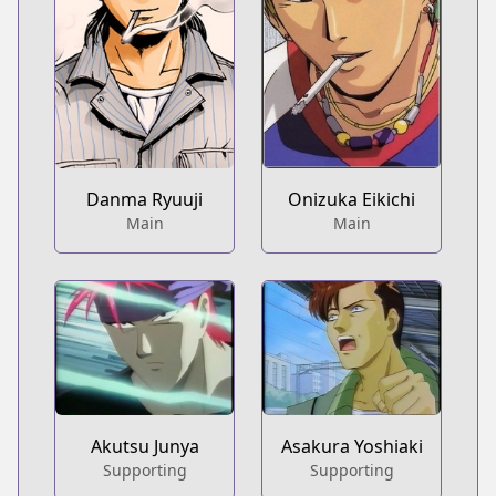
Danma Ryuuji
Onizuka Eikichi
Main
Main
Akutsu Junya
Asakura Yoshiaki
Supporting
Supporting