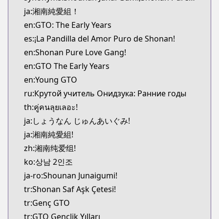
MangaUpdates
ja:湘南純愛組！
https://www.mangaupdates.com/series.html?id=4
en:GTO: The Early Years
Book☆Walker
es:¡La Pandilla del Amor Puro de Shonan!
Book☆Walker
en:Shonan Pure Love Gang!
https://bookwalker.jp/series/130936
en:GTO The Early Years
en:Young GTO
ru:Крутой учитель Онидзука: Ранние годы
th:คู่คนลุยเลอะ!
ja:しょうなん じゅんあいぐみ!
ja:湘南純愛組!
zh:湘南纯爱组!
ko:상남 2인조
ja-ro:Shounan Junaigumi!
tr:Shonan Saf Aşk Çetesi!
tr:Genç GTO
tr:GTO Gençlik Yılları