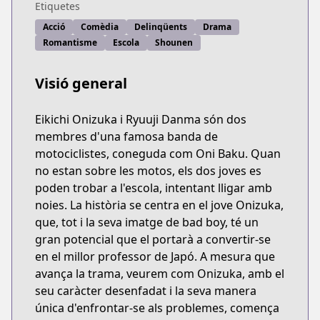
Etiquetes
Acció
Comèdia
Delinqüents
Drama
Romantisme
Escola
Shounen
Visió general
Eikichi Onizuka i Ryuuji Danma són dos
membres d'una famosa banda de
motociclistes, coneguda com Oni Baku. Quan
no estan sobre les motos, els dos joves es
poden trobar a l'escola, intentant lligar amb
noies. La història se centra en el jove Onizuka,
que, tot i la seva imatge de bad boy, té un
gran potencial que el portarà a convertir-se
en el millor professor de Japó. A mesura que
avança la trama, veurem com Onizuka, amb el
seu caràcter desenfadat i la seva manera
única d'enfrontar-se als problemes, comença