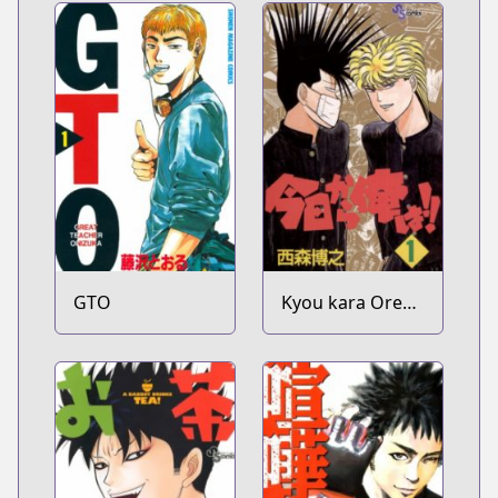
GTO
Kyou kara Ore
wa!!