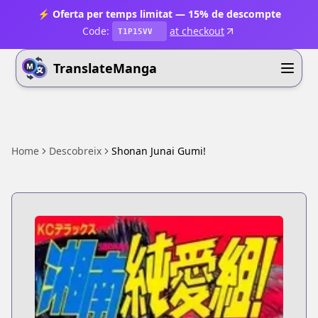
⚡ Oferta per temps limitat — 15% de descompte
Code:
at checkout
T1P15VV
TranslateManga
Home
Descobreix
Shonan Junai Gumi!