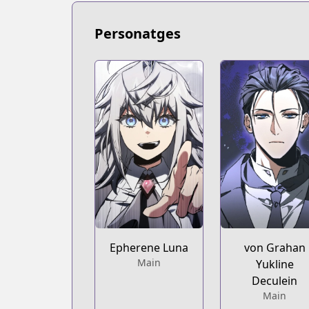
Personatges
Epherene Luna
von Grahan
Main
Yukline
Deculein
Main