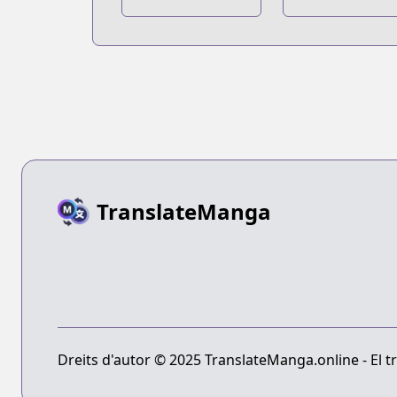
the Magic
Flag ga
Academy
Todomaru
Tokoro wo
Shiranai
TranslateManga
Dreits d'autor © 2025 TranslateManga.online - El tr