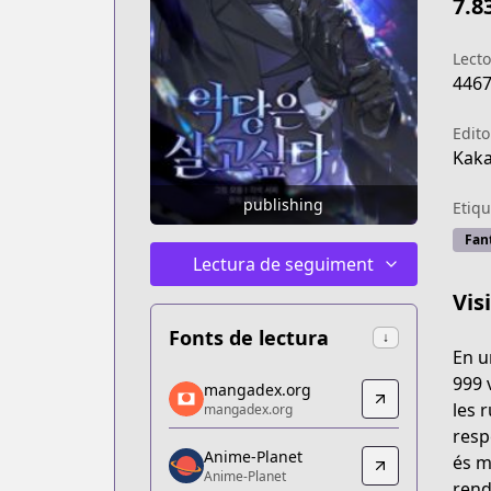
7.8
Lecto
446
Edito
Kak
publishing
Etiqu
Fan
Lectura de seguiment
Vis
Fonts de lectura
↓
En u
mangadex.org
999 
mangadex.org
mangadex.org
les 
mangadex.org
https://mangadex.org/title/384308ae-
resp
Anime-Planet
Anime-Planet
és m
Anime-Planet
Anime-Planet
rend