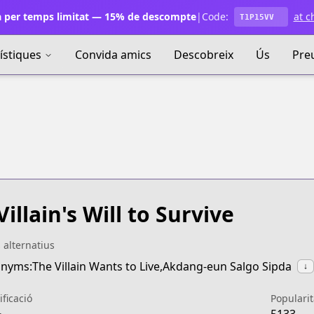
 per temps limitat — 15% de descompte
|
Code:
at c
T1P15VV
ístiques
Convida amics
Descobreix
Ús
Pre
Villain's Will to Survive
s alternatius
nyms:The Villain Wants to Live,Akdang-eun Salgo Sipda
↓
ificació
Popularit