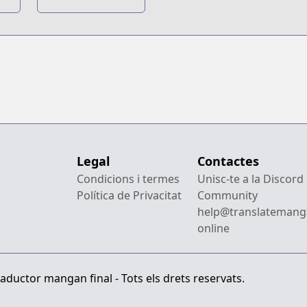
Undercover
Professor
Legal
Contactes
Condicions i termes
Unisc-te a la Discord
Política de Privacitat
Community
help@translatemang
online
aductor mangan final - Tots els drets reservats.