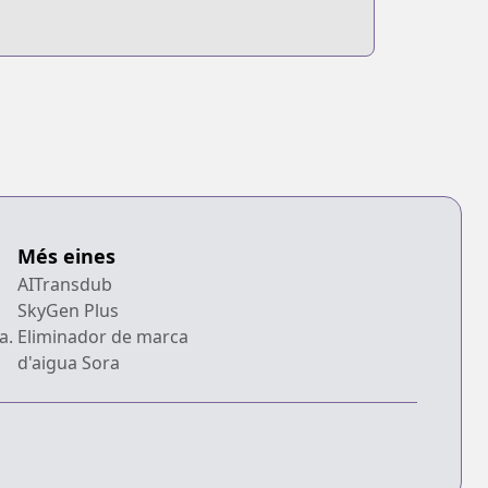
Més eines
AITransdub
SkyGen Plus
a.
Eliminador de marca
d'aigua Sora