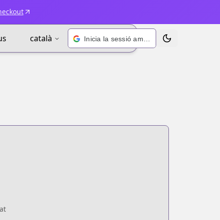
heckout
us
català
Inicia la sessió amb Google
Alternar tema
at