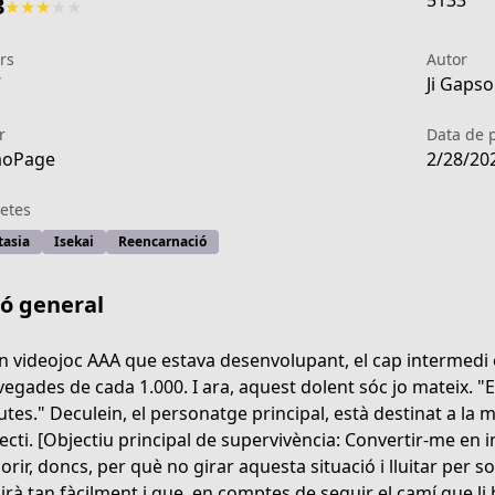
5133
3
★
★
★
★
★
rs
Autor
7
Ji Gaps
r
Data de 
aoPage
2/28/20
etes
tasia
Isekai
Reencarnació
ió general
n videojoc AAA que estava desenvolupant, el cap intermedi é
vegades de cada 1.000. I ara, aquest dolent sóc jo mateix. 
rutes." Deculein, el personatge principal, està destinat a la
cf17-490c-9a9e-8bb0db90c3e6
ecti. [Objectiu principal de supervivència: Convertir-me en im
orir, doncs, per què no girar aquesta situació i lluitar per 
irà tan fàcilment i que, en comptes de seguir el camí que li