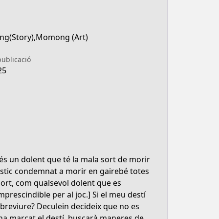
ong(Story),Momong (Art)
publicació
25
s un dolent que té la mala sort de morir
"Estic condemnat a morir en gairebé totes
 mort, com qualsevol dolent que es
prescindible per al joc.] Si el meu destí
sobreviure? Deculein decideix que no es
 ha marcat el destí, buscarà maneres de