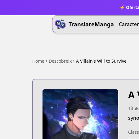
⚡ Oferta
TranslateManga
Caracter
Home
Descobreix
A Villain's Will to Survive
A 
Títol
syno
Class