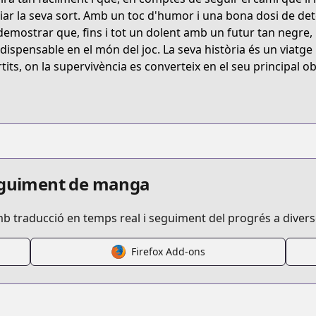
e-villain-wants-to-live
iar la seva sort. Amb un toc d'humor i una bona dosi de de
demostrar que, fins i tot un dolent amb un futur tan negre, 
ndispensable en el món del joc. La seva història és un viatg
9102
rtits, on la supervivència es converteix en el seu principal ob
s.html?id=ohp9w7h
villains-will-to-survive
seguiment de manga
mb traducció en temps real i seguiment del progrés a diver
Firefox Add-ons