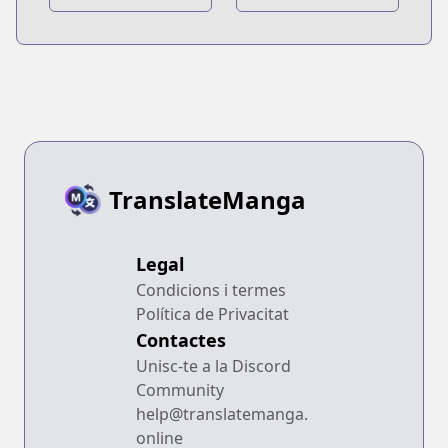
na Bouken Part
7: Steel Ball Run
TranslateManga
Legal
Condicions i termes
Política de Privacitat
Contactes
Unisc-te a la Discord
Community
help@translatemanga.
online