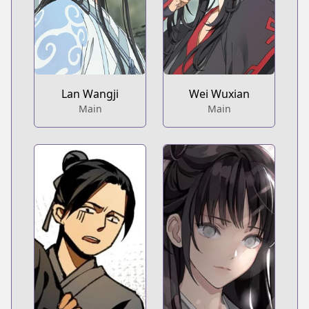
Lan Wangji
Wei Wuxian
Main
Main