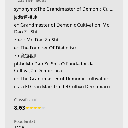
Títols alternatius
novelUpdates
synonyms:The Grandmaster of Demonic Cultivation,The Founder of Diabolism,The Master of Diabolism
https://www.novelupdates.com/series/the-founder
ja:魔道祖师
Official English
Official English
en:Grandmaster of Demonic Cultivation: Mo
https://sevenseasentertainment.com/series/gran
Dao Zu Shi
zh-ro:Mo Dao Zu Shi
en:The Founder Of Diabolism
zh:魔道祖师
pt-br:Mo Dao Zu Shi - O Fundador da
Cultivação Demoníaca
en:The Grandmaster of Demonic Cultivation
es-la:El Gran Maestro del Cultivo Demoniaco
Classificació
8.63
★
★
★
★
★
Popularitat
1126