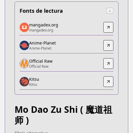
Fonts de lectura
↓
mangadex.org
mangadex.org
mangadex.org
mangadex.org
https://mangadex.org/title/6e52262f-bcd5-49c4-b
Anime-Planet
Anime-Planet
Anime-Planet
Anime-Planet
https://www.anime-planet.com/manga/the-grandma
Official Raw
Official Raw
Official Raw
Official Raw
Kitsu
http://www.kuaikanmanhua.com/web/topic/1749/
Kitsu
Kitsu
Kitsu
https://kitsu.app/manga/40740
Mo Dao Zu Shi
( 魔道祖
MangaUpdates
MangaUpdates
师 )
https://www.mangaupdates.com/series.html?id=1
novelUpdates