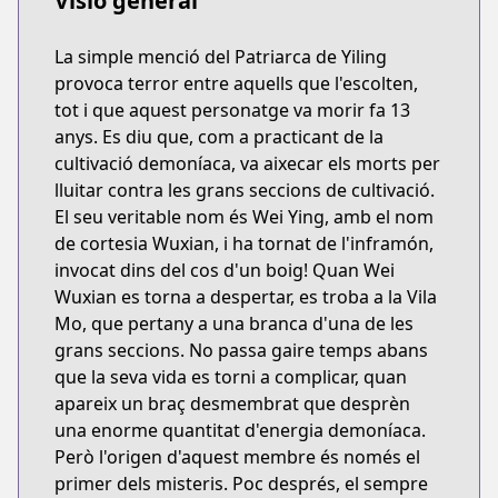
Visió general
La simple menció del Patriarca de Yiling
provoca terror entre aquells que l'escolten,
tot i que aquest personatge va morir fa 13
anys. Es diu que, com a practicant de la
cultivació demoníaca, va aixecar els morts per
lluitar contra les grans seccions de cultivació.
El seu veritable nom és Wei Ying, amb el nom
de cortesia Wuxian, i ha tornat de l'inframón,
invocat dins del cos d'un boig! Quan Wei
Wuxian es torna a despertar, es troba a la Vila
Mo, que pertany a una branca d'una de les
grans seccions. No passa gaire temps abans
que la seva vida es torni a complicar, quan
apareix un braç desmembrat que desprèn
una enorme quantitat d'energia demoníaca.
Però l'origen d'aquest membre és només el
primer dels misteris. Poc després, el sempre