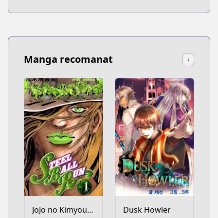
Manga recomanat
↓
JoJo no Kimyou
Dusk Howler