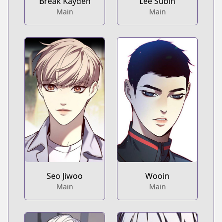
Break Kayden
Lee Subin
Main
Main
Seo Jiwoo
Wooin
Main
Main