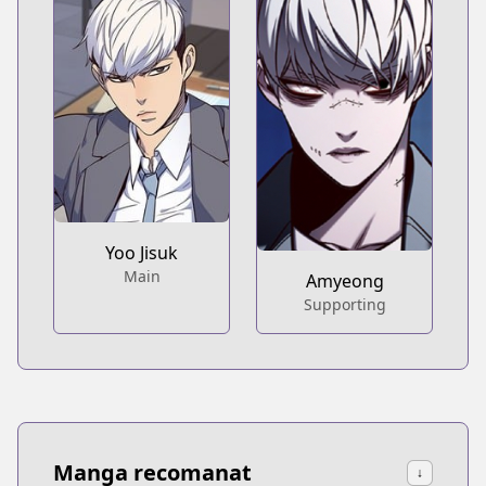
Yoo Jisuk
Main
Amyeong
Supporting
Manga recomanat
↓