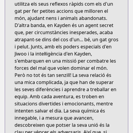
utilitza els seus reflexos ràpids com els d'un
gat per fer petites accions que milloren el
món, ajudant nens i animals abandonats.
D'altra banda, en Kayden és un agent secret
que, per circumstàncies inesperades, acaba
atrapant-se dins del cos d'un... bé, un gat gros
i pelut. Junts, amb els poders especials d'en
Jiwoo i la intel·ligència d'en Kayden,
s'embarquen en una missió per combatre les
forces del mal que volen dominar el món.
Però no tot és tan senzill! La seva relació és
una mica complicada, ja que han de superar
les seves diferències i aprendre a treballar en
equip. Amb cada aventura, es troben en
situacions divertides i emocionants, mentre
intenten salvar el dia. La seva química és
innegable, i a mesura que avancen,
descobreixen que potser la seva unió és la
clau per vèncer els adversaris. Així que, si