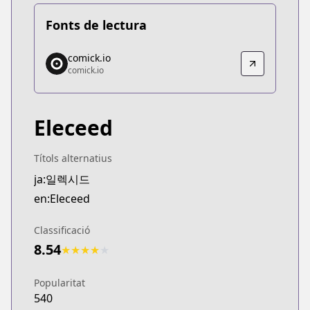
Fonts de lectura
comick.io
comick.io
comick.io
comick.io
https://comick.io/comic/04-eleceed
Eleceed
Títols alternatius
ja:일렉시드
en:Eleceed
Classificació
8.54
★
★
★
★
★
Popularitat
540