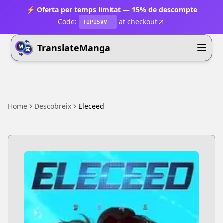
⚡ Oferta per temps limitat — 15% de descompte
Code:
at checkout
T1P15VV
TranslateManga
Home
Descobreix
Eleceed