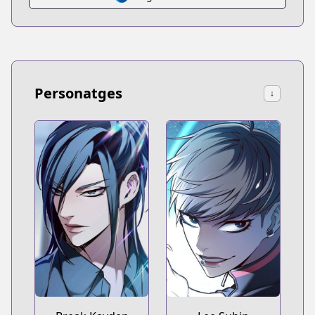
Personatges
↓