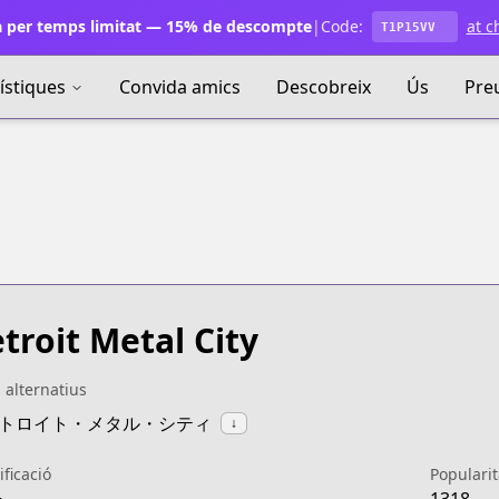
 per temps limitat — 15% de descompte
|
Code:
at c
T1P15VV
ístiques
Convida amics
Descobreix
Ús
Pre
troit Metal City
s alternatius
:デトロイト・メタル・シティ
↓
ificació
Popularit