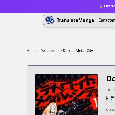
⚡ Oferta
TranslateManga
Caracter
Home
Descobreix
Detroit Metal City
De
Títol
ja
Class