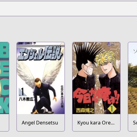
Angel Densetsu
Kyou kara Ore
S
wa!!