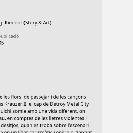
i Kiminori(Story & Art)
publicació
05
 les flors, de passejar i de les cançons
s Krauzer II, el cap de Detroy Metal City
uichi somia amb una vida diferent, on
, en comptes de les lletres violentes i
 desitjos, quan es troba sobre l'escenari
en un líder carismàtic i enèrgic, deixant