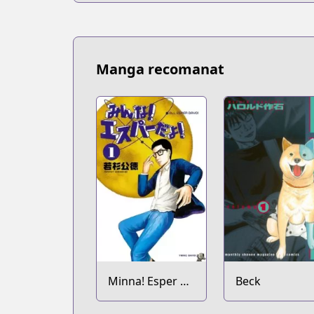
Manga recomanat
Minna! Esper da
Beck
yo!