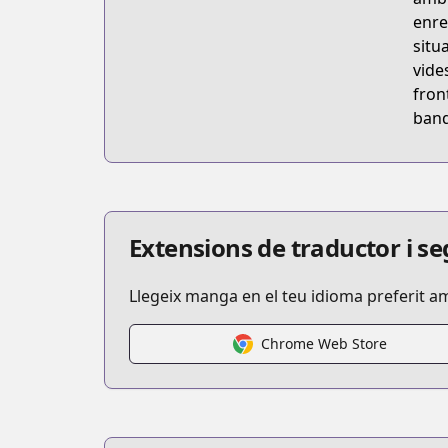
enre
situ
vide
fron
band
Extensions de traductor i 
Llegeix manga en el teu idioma preferit a
Chrome Web Store