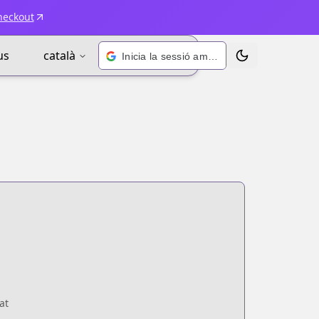
heckout
us
català
Inicia la sessió amb Google
Alternar tema
at