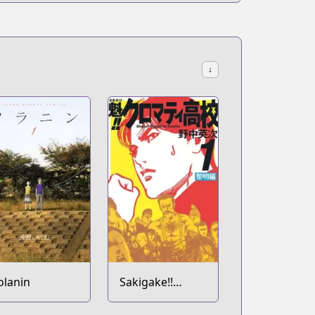
↓
olanin
Sakigake!!
Cromartie