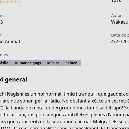
1318
1
★
★
★
★
★
rs
Autor
93
Wakasug
r
Data de 
g Animal
4/22/20
etes
èdia
Humor de gags
Música
Seinen
ió general
chi Negishi és un noi normal, tímid i tranquil, que gaudeix de
lars que sonen per la ràdio. No obstant això, té un secret: é
), la banda de metal underground més famosa del Japó! So
i tocar cançons pop sueques amb lletres plenes d'amor i pau
ars que caracteritzen la seva banda actual. Malgrat els seus
DMC, la seva personalitat canvia radicalment. Es transforma 