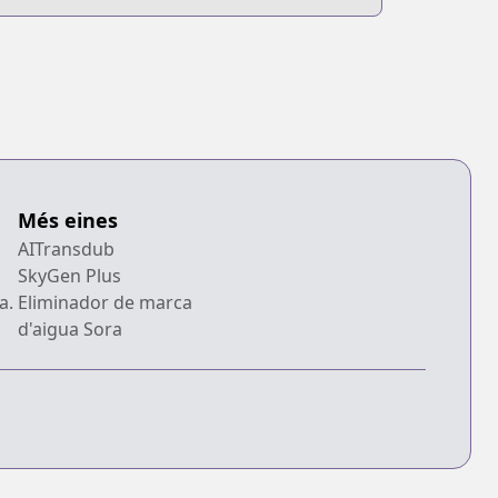
Koukou
Més eines
AITransdub
SkyGen Plus
a.
Eliminador de marca
d'aigua Sora