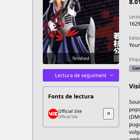
8.0
Lecto
162
Edito
Youn
finished
Etiqu
Com
Lectura de seguiment
Vis
Fonts de lectura
Soui
Official Site
popu
Official Site
Official Site
(DMC
Official Site
https://www.viz.com/detroit-metal-city
pugu
vulg
amb 