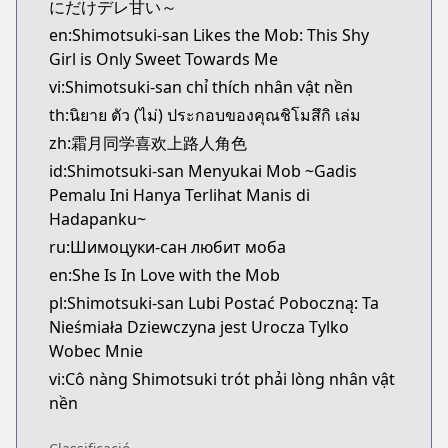
にだけデレ甘い～
en:Shimotsuki-san Likes the Mob: This Shy
Girl is Only Sweet Towards Me
vi:Shimotsuki-san chỉ thích nhân vật nền
th:นิยาย ตัว (ไม่) ประกอบของคุณชิโมสึกิ เล่ม
zh:霜月同学喜欢上路人角色
id:Shimotsuki-san Menyukai Mob ~Gadis
Pemalu Ini Hanya Terlihat Manis di
Hadapanku~
ru:Шимоцуки-сан любит моба
en:She Is In Love with the Mob
pl:Shimotsuki-san Lubi Postać Poboczną: Ta
Nieśmiała Dziewczyna jest Urocza Tylko
Wobec Mnie
vi:Cô nàng Shimotsuki trót phải lòng nhân vật
nền