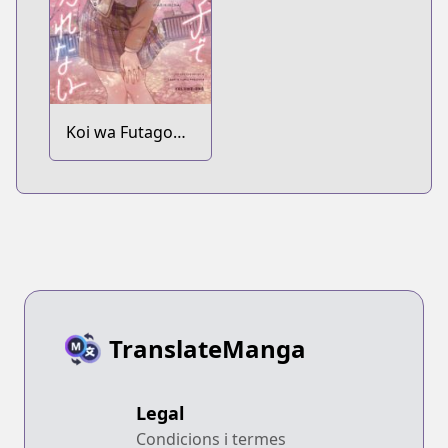
Koi wa Futago
de Warikirenai
TranslateManga
Legal
Condicions i termes