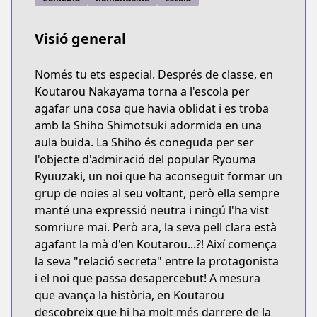
Visió general
Només tu ets especial. Després de classe, en
Koutarou Nakayama torna a l'escola per
agafar una cosa que havia oblidat i es troba
amb la Shiho Shimotsuki adormida en una
aula buida. La Shiho és coneguda per ser
l'objecte d'admiració del popular Ryouma
Ryuuzaki, un noi que ha aconseguit formar un
grup de noies al seu voltant, però ella sempre
manté una expressió neutra i ningú l'ha vist
somriure mai. Però ara, la seva pell clara està
agafant la mà d'en Koutarou...?! Així comença
la seva "relació secreta" entre la protagonista
i el noi que passa desapercebut! A mesura
que avança la història, en Koutarou
descobreix que hi ha molt més darrere de la