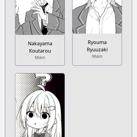
Ryouma
Nakayama
Ryuuzaki
Koutarou
Main
Main