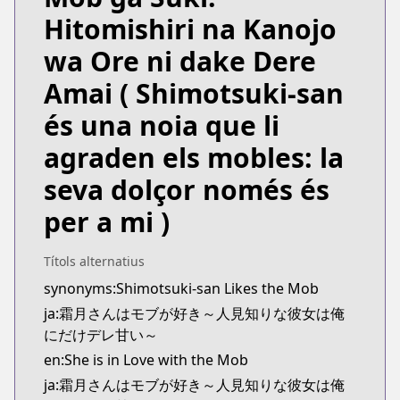
https://comicride.jp/series/b375235835e02?s=1
Hitomishiri na Kanojo
Kitsu
Kitsu
wa Ore ni dake Dere
https://kitsu.app/manga/shimotsuki-san-wa-mob-
Amai
( Shimotsuki-san
CDJapan
CDJapan
és una noia que li
https://www.anime-planet.com/manga/http
agraden els mobles: la
MangaUpdates
MangaUpdates
seva dolçor només és
https://www.mangaupdates.com/series.html?id=z
per a mi )
novelUpdates
novelUpdates
https://www.novelupdates.com/series/shimotsuki-
Títols alternatius
Book☆Walker
synonyms:Shimotsuki-san Likes the Mob
Book☆Walker
ja:霜月さんはモブが好き～人見知りな彼女は俺
https://bookwalker.jp/series/418920/list
にだけデレ甘い～
en:She is in Love with the Mob
ja:霜月さんはモブが好き～人見知りな彼女は俺