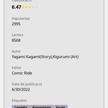
Classificació
6.47
★
★
★
★
★
Popularitat
2995
Lectors
8568
Autor
Yagami Kagami(Story),Kigurumi (Art)
Editor
Comic Ride
Data de publicació
6/30/2022
Etiquetes
Comèdia
Romantisme
Escola