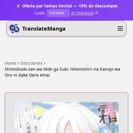
⚡ Oferta per temps limitat — 15% de descompte
Code:
at checkout
T1P15VV
TranslateManga
Home
Descobreix
Shimotsuki-san wa Mob ga Suki: Hitomishiri na Kanojo wa
Ore ni dake Dere Amai