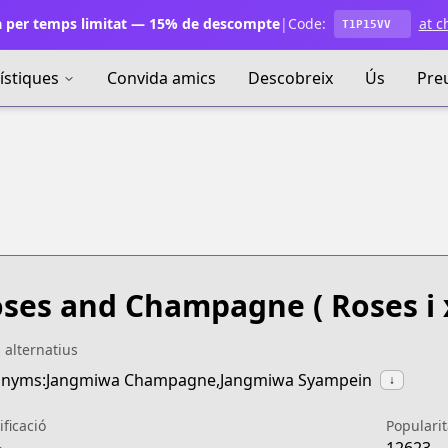
 per temps limitat — 15% de descompte
|
Code:
at c
T1P15VV
ístiques
Convida amics
Descobreix
Ús
Pre
oses and Champagne
( Roses i
s alternatius
onyms:Jangmiwa Champagne,Jangmiwa Syampein
↓
ificació
Popularit