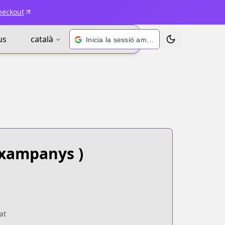
heckout
us
català
Inicia la sessió amb Google
Alternar tema
 xampanys )
at