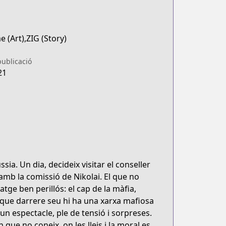
 (Art),ZIG (Story)
publicació
21
a. Un dia, decideix visitar el conseller
amb la comissió de Nikolai. El que no
ge ben perillós: el cap de la màfia,
 que darrere seu hi ha una xarxa mafiosa
un espectacle, ple de tensió i sorpreses.
ue no coneix, on les lleis i la moral es