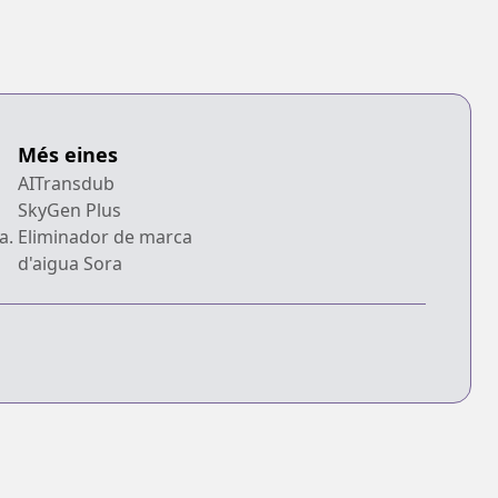
Més eines
AITransdub
SkyGen Plus
a.
Eliminador de marca
d'aigua Sora