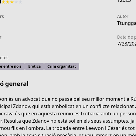
12623
9
★
★
★
★
★
rs
Autor
4
Ttunggae
r
Data de 
7/28/20
etes
r entre nois
Eròtica
Crim organitzat
ió general
on és un advocat que no passa pel seu millor moment a Rússi
cipal Zdanov, qui està embolicat en un conflicte relacionat 
perava és que en aquesta reunió es trobaria amb un personat
c0f0-4d70-be50-887f2e0d5752
r. Resulta que Zdanov no està sol en els seus assumptes, ja
mou fils en l'ombra. La trobada entre Leewon i César és tot 
on, amb la seva situació precària, es veu immers en un món q