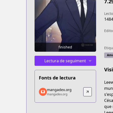
7.2
Lecto
148
Edito
finished
Etiqu
Amo
Lectura de seguiment
Vis
Fonts de lectura
Leew
mangadex.org
muni
mangadex.org
mangadex.org
s'es
mangadex.org
https://mangadex.org/title/b92b3fbd-
Césa
que 
Leew