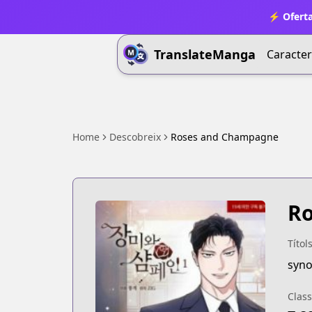
⚡ Oferta
TranslateManga
Caracter
Home
Descobreix
Roses and Champagne
R
Títol
syn
Class