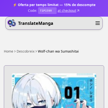
⚡ Oferta per temps limitat — 15% de descompte
Code:
at checkout
T1P15VV
TranslateManga
Home
Descobreix
Wolf-chan wa Sumashitai