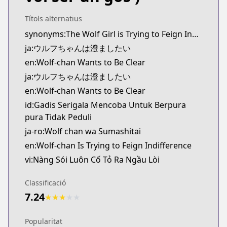
Kitsu
https://kitsu.app/manga/wolf-chan-wa-sumashitai
Títols alternatius
MangaUpdates
synonyms:The Wolf Girl is Trying to Feign Indifference
MangaUpdates
ja:ウルフちゃんは澄ましたい
https://www.mangaupdates.com/series.html?id=k5
en:Wolf-chan Wants to Be Clear
Book☆Walker
ja:ウルフちゃんは澄ましたい
Book☆Walker
en:Wolf-chan Wants to Be Clear
https://bookwalker.jp/series/434556/list
YouTube
id:Gadis Serigala Mencoba Untuk Berpura
YouTube
pura Tidak Peduli
https://www.youtube.com/@wolf_of_straight_face
ja-ro:Wolf chan wa Sumashitai
Nico Nico Seiga
en:Wolf-chan Is Trying to Feign Indifference
Nico Nico Seiga
vi:Nàng Sói Luôn Cố Tỏ Ra Ngầu Lòi
https://seiga.nicovideo.jp/comic/63483
Ganma!
Classificació
Ganma!
7.24
★
★
★
★
★
https://ganma.jp/wolfchan
Popularitat