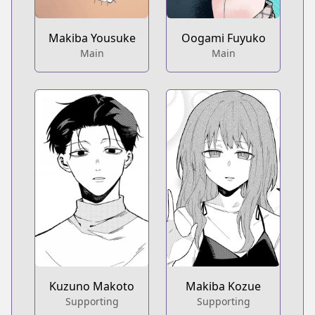
Makiba Yousuke
Oogami Fuyuko
Main
Main
Kuzuno Makoto
Makiba Kozue
Supporting
Supporting