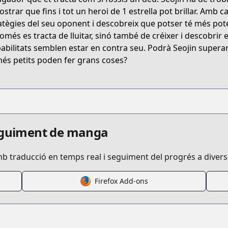
1552
strar que fins i tot un heroi de 1 estrella pot brillar. Amb 
atègies del seu oponent i descobreix que potser té més pot
omés es tracta de lluitar, sinó també de créixer i descobrir
/픽-미-업/3205
abilitats semblen estar en contra seu. Podrà Seojin superar 
més petits poden fer grans coses?
4825
seguiment de manga
mb traducció en temps real i seguiment del progrés a diver
Firefox Add-ons