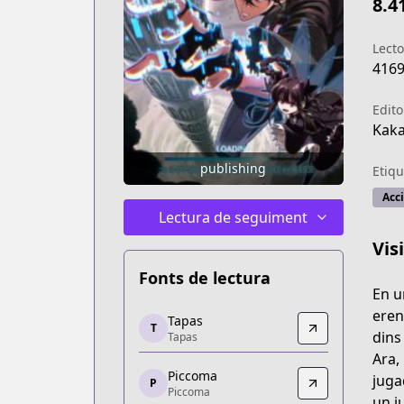
8.4
Lecto
416
Edito
Kak
publishing
Etiqu
Acc
Lectura de seguiment
Vis
Fonts de lectura
En u
Tapas
eren
Tapas
T
Tapas
dins
Tapas
https://tapas.io/series/pick-me-up/info
Ara,
Piccoma
Piccoma
juga
P
Piccoma
Piccoma
un j