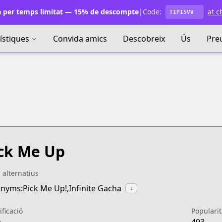
 per temps limitat — 15% de descompte
|
Code:
at c
T1P15VV
ístiques
Convida amics
Descobreix
Ús
Pre
ck Me Up
s alternatius
nyms:Pick Me Up!,Infinite Gacha
↓
ificació
Popularit