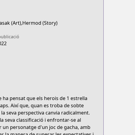
sak (Art),Hermod (Story)
publicació
022
ha pensat que els herois de 1 estrella
aps. Així que, quan es troba de sobte
 la seva perspectiva canvia radicalment.
 seva classificació i enfrontar-se al
ser un personatge d'un joc de gacha, amb
ar la manera de superar les expectatives i