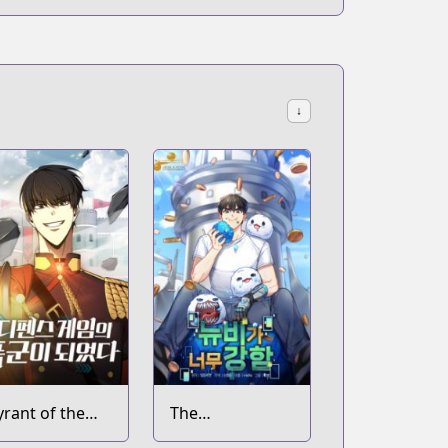
↓
yrant of the
The
ower Defense
Overpowered