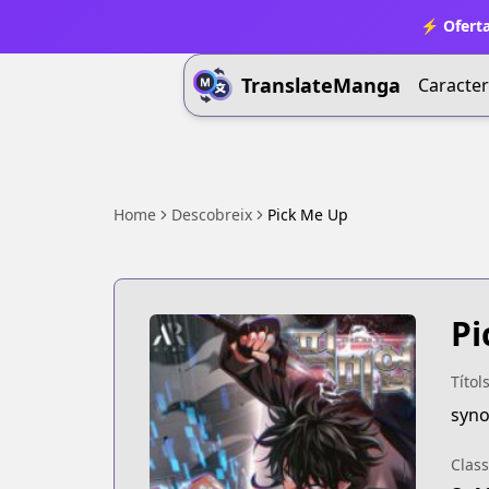
⚡ Oferta
TranslateManga
Caracter
Home
Descobreix
Pick Me Up
Pi
Títol
syno
Class