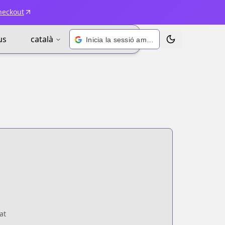
heckout
us
català
Inicia la sessió amb Google
Alternar tema
at