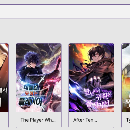
The Player Who
After Ten
T
Can't Level Up
Millennia in Hell
T