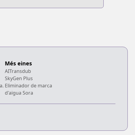
ame
Newbie
Més eines
AITransdub
SkyGen Plus
a.
Eliminador de marca
d'aigua Sora