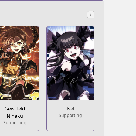
↓
Geistfeld
Isel
Supporting
Nihaku
Supporting