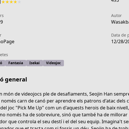
493
1
★
★
★
★
★
rs
Autor
99
Wasakba
r
Data de 
aoPage
12/28/2
etes
ió
Fantasia
Isekai
Videojoc
ió general
n món de videojocs ple de desafiaments, Seojin Han sempre 
 només carn de canó per aprendre els patrons d'atac dels c
 del joc "Pick Me Up" com un d'aquests herois de baix nivell,
 no només ha de sobreviure, sinó que també ha de millorar la
dor que controla el seu destí i el del seu equip. Imagina't 
ugador que et tracta com si fossis un déu. Seojin ha de trob