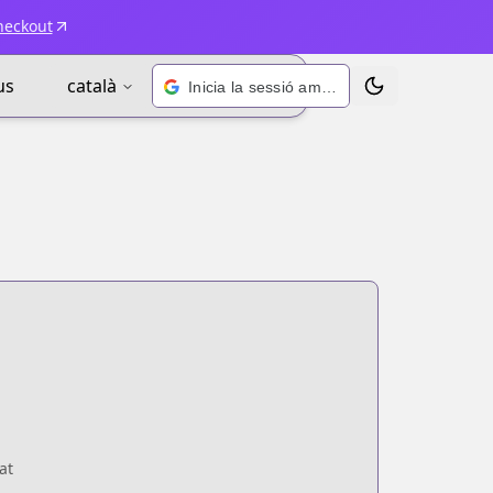
heckout
us
català
Inicia la sessió amb Google
Alternar tema
at