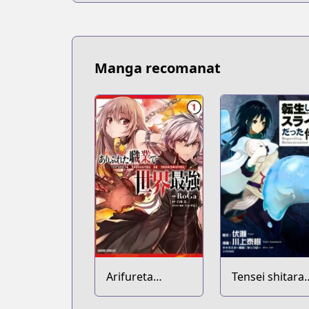
Manga recomanat
Arifureta
Tensei shitara
Shokugyou de
Slime Datta K