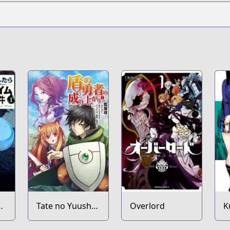
Tate no Yuusha
Overlord
K
en
no Nariagari
N