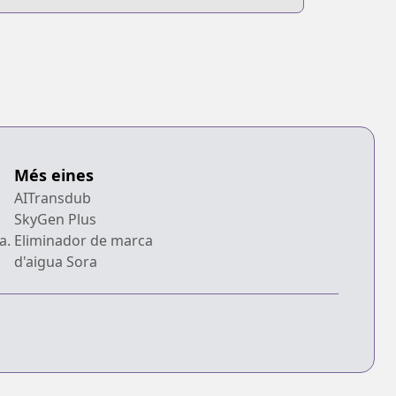
Més eines
AITransdub
SkyGen Plus
a.
Eliminador de marca
d'aigua Sora