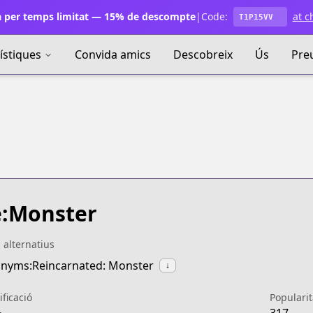
 per temps limitat — 15% de descompte
|
Code:
at c
T1P15VV
ístiques
Convida amics
Descobreix
Ús
Pre
:Monster
s alternatius
nyms:Reincarnated: Monster
↓
ificació
Popularit