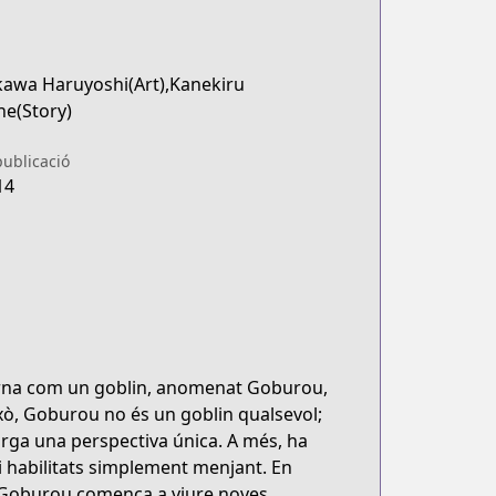
awa Haruyoshi(Art),Kanekiru
ne(Story)
publicació
14
rna com un goblin, anomenat Goburou,
ixò, Goburou no és un goblin qualsevol;
torga una perspectiva única. A més, ha
i habilitats simplement menjant. En
, Goburou comença a viure noves