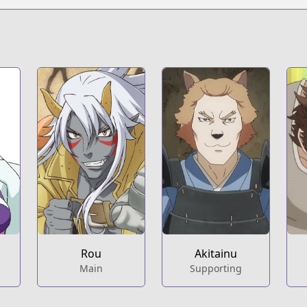
/remonster
om/series/remonster
Rou
Akitainu
Main
Supporting