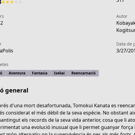
317
8
★
★
★
★
★
rs
Autor
42
Kobayak
Kogitsu
r
Data de 
aPolis
3/27/20
etes
ió
Aventura
Fantasia
Isekai
Reencarnació
ió general
rés d'una mort desafortunada, Tomokui Kanata es reenca
és considerat el més dèbil de la seva espècie. No obstant a
5d3c-4c3e-a394-12c5b4d0b55f
antingut els records de la seva vida anterior, cosa que li a
rimentat una evolució inusual que li permet guanyar força 
st món alternatiu on la supervivència és per als més forts