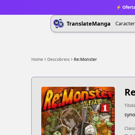
⚡ Oferta
TranslateManga
Caracter
Home
Descobreix
Re:Monster
Re
Títol
syno
Class