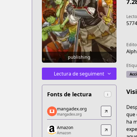
7.2
Lecto
577
Edito
Alph
publishing
Etiqu
Lectura de seguiment
Acc
Vis
Fonts de lectura
↓
mangadex.org
Desp
mangadex.org
mangadex.org
que 
mangadex.org
https://mangadex.org/title/eb1e9858-
ha m
Amazon
Amazon
expe
Amazon
Amazon
aque