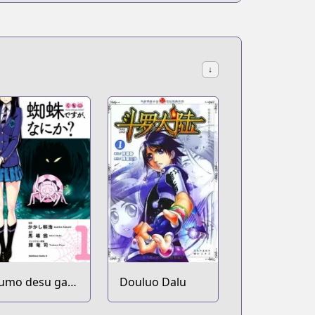
↓
umo desu ga,
Douluo Dalu
ani ka?