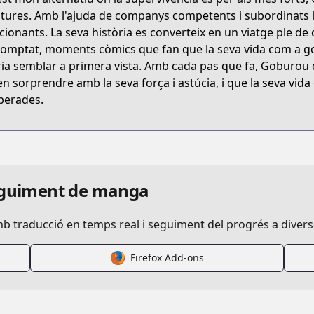
VXVHD
tures. Amb l'ajuda de companys competents i subordinats llei
ionants. La seva història es converteix en un viatge ple de 
omptat, moments còmics que fan que la seva vida com a gob
/re-monster
ia semblar a primera vista. Amb cada pas que fa, Goburou d
n sorprendre amb la seva força i astúcia, i que la seva vid
perades.
/433048/
iewOpening/609000058
seguiment de manga
mb traducció en temps real i seguiment del progrés a diver
Firefox Add-ons
s.html?id=109745