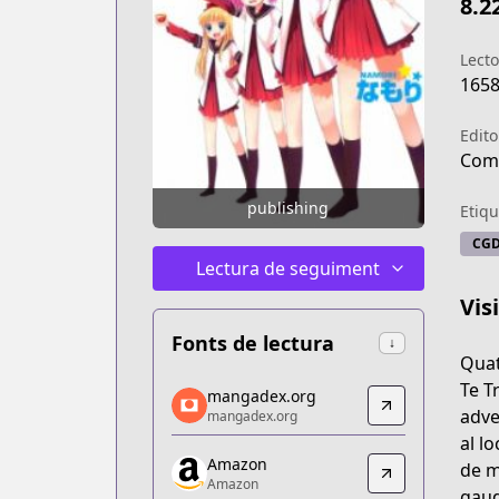
8.2
Lecto
165
Edito
Comi
publishing
Etiqu
CG
Lectura de seguiment
Vis
Fonts de lectura
↓
Quat
mangadex.org
Te T
mangadex.org
mangadex.org
adve
mangadex.org
https://mangadex.org/title/6306c976-
al l
Amazon
Amazon
de m
Amazon
Amazon
gaud