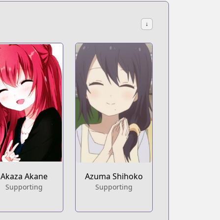
↓
Akaza Akane
Azuma Shihoko
Supporting
Supporting