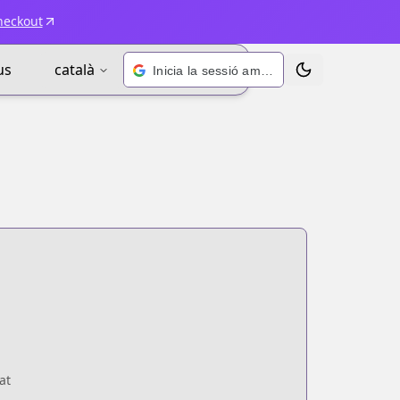
heckout
us
català
Inicia la sessió amb Google
Alternar tema
at