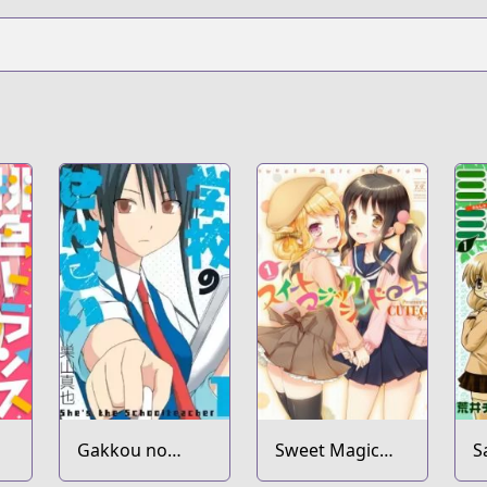
Gakkou no
Sweet Magic
S
Sensei
Syndrome