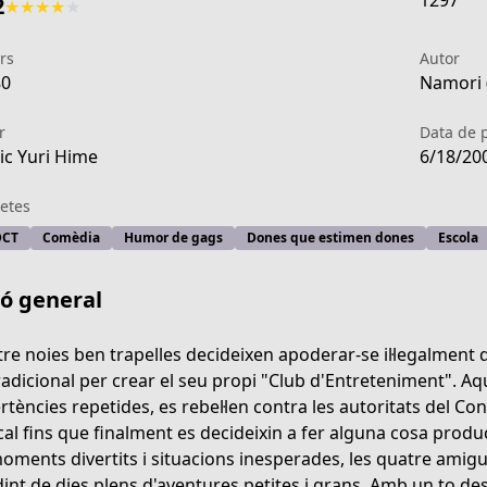
1297
2
★
★
★
★
★
rs
Autor
80
Namori (
r
Data de 
c Yuri Hime
6/18/20
etes
DCT
Comèdia
Humor de gags
Dones que estimen dones
Escola
ió general
re noies ben trapelles decideixen apoderar-se il·legalment de
radicional per crear el seu propi "Club d'Entreteniment". Aq
rtències repetides, es rebel·len contra les autoritats del Co
d776-48c3-b29f-d345e65f272b
ocal fins que finalment es decideixin a fer alguna cosa prod
oments divertits i situacions inesperades, les quatre amigu
int de dies plens d'aventures petites i grans. Amb un to dese