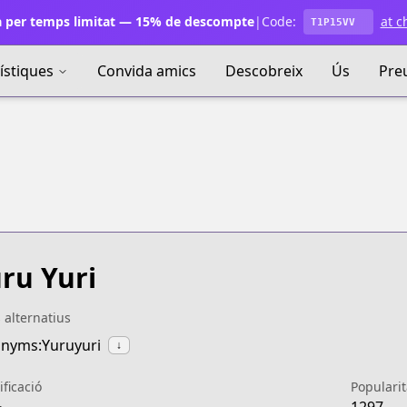
 per temps limitat — 15% de descompte
|
Code:
at c
T1P15VV
ístiques
Convida amics
Descobreix
Ús
Pre
ru Yuri
s alternatius
nyms:Yuruyuri
↓
ificació
Popularit