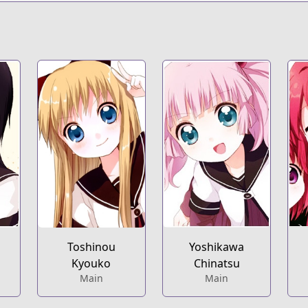
Toshinou
Yoshikawa
Kyouko
Chinatsu
Main
Main