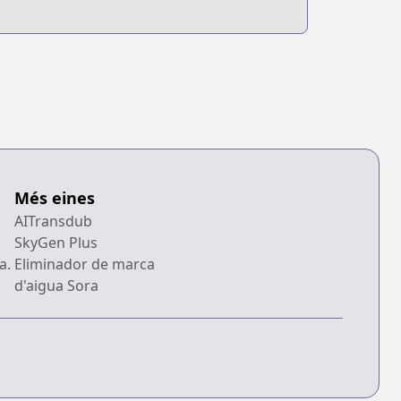
Més eines
AITransdub
SkyGen Plus
a.
Eliminador de marca
d'aigua Sora