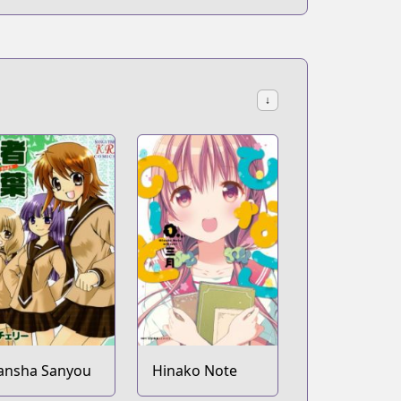
↓
ansha Sanyou
Hinako Note