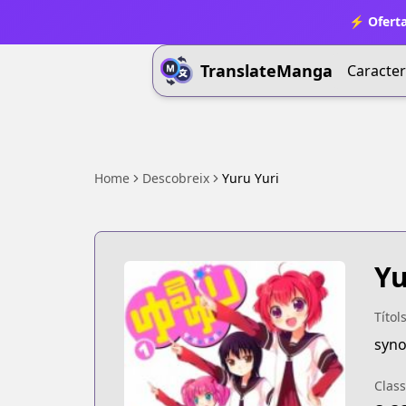
⚡ Oferta
TranslateManga
Caracter
Home
Descobreix
Yuru Yuri
Yu
Títol
syno
Class