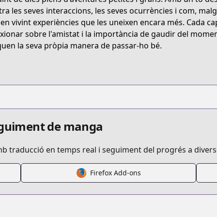
R4NJ
ra les seves interaccions, les seves ocurrències i com, mal
en vivint experiències que les uneixen encara més. Cada cap
exionar sobre l'amistat i la importància de gaudir del mome
yuru-yuri
uen la seva pròpia manera de passar-ho bé.
/122019
ruyuri
seguiment de manga
mb traducció en temps real i seguiment del progrés a diver
Firefox Add-ons
s.html?id=32965