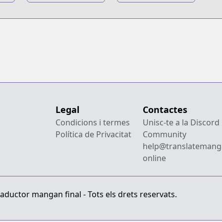
Anthology
Akari dake
Slime Datta Ken
Legal
Contactes
Condicions i termes
Unisc-te a la Discord
Política de Privacitat
Community
help@translatemang
online
aductor mangan final - Tots els drets reservats.