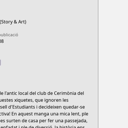
Story & Art)
publicació
08
 l'antic local del club de Cerimònia del
uestes xiquetes, que ignoren les
nsell d'Estudiants i decideixen quedar-se
uctiva! En aquest manga una mica lent, ple
es surten de casa per fer una passejada,
nfadat i ple de diversió, la història ens