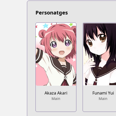
https://bookwalker.jp/series/1938/list
Personatges
Akaza Akari
Funami Yui
Main
Main