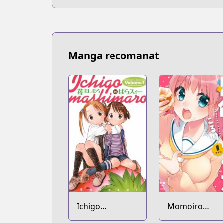
Manga recomanat
Ichigo
Momoiro
Mashimaro
Trance