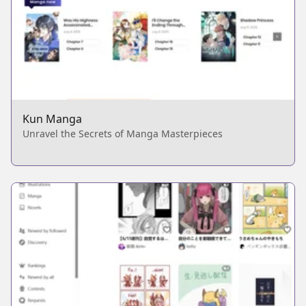
Kun Manga
Unravel the Secrets of Manga Masterpieces