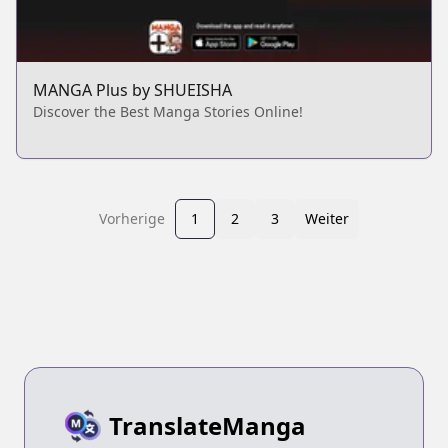
MANGA Plus by SHUEISHA
Discover the Best Manga Stories Online!
Vorherige
1
2
3
Weiter
TranslateManga