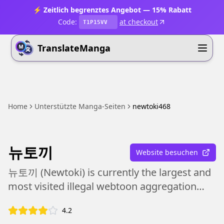
⚡ Zeitlich begrenztes Angebot — 15% Rabatt
Code:
at checkout
T1P15VV
TranslateManga
Home
Unterstützte Manga-Seiten
newtoki468
뉴토끼
Website besuchen
뉴토끼 (Newtoki) is currently the largest and
most visited illegal webtoon aggregation
platform in South Korea.
4.2