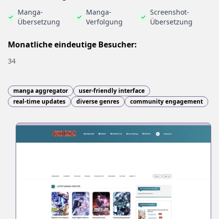
Manga-
Manga-
Screenshot-
Übersetzung
Verfolgung
Übersetzung
Monatliche eindeutige Besucher:
34
manga aggregator
user-friendly interface
real-time updates
diverse genres
community engagement