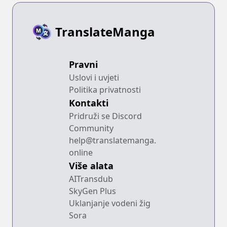
TranslateManga
Pravni
Uslovi i uvjeti
Politika privatnosti
Kontakti
Pridruži se Discord
Community
help@translatemanga.
online
Više alata
AITransdub
SkyGen Plus
Uklanjanje vodeni žig
Sora