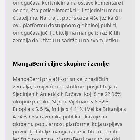
omogućava korisnicima da ostave komentare i
ocjene, što potiče interakciju i zajednicu među
čitateljima. Na kraju, podrška za više jezika čini
ovu platformu dostupnom globalnoj publici,
omogućavajući ljubiteljima mange iz različitih
zemalja da uživaju u sadržaju na svom jeziku.
MangaBerri ciljne skupine i zemlje
MangaBerri privlači korisnike iz različitih
zemalja, s najvećim postotkom posjetitelja iz
Sjedinjenih Američkih Država, koji čine 22.96%
ukupne publike. Slijede Vijetnam s 8.32%,
Etiopija s 5.64%, Indija s 4.41% i Velika Britanija s
4.24%. Ova raznolika publika ukazuje na
globalnu popularnost platforme, koja uspijeva
privući ljubitelje mange iz različitih kulturnih i
jezičnih pozadina. MangaBerri se trudi pružiti