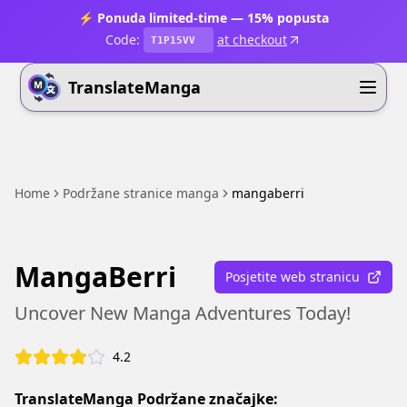
⚡ Ponuda limited-time — 15% popusta
Code:
at checkout
T1P15VV
TranslateManga
Home
Podržane stranice manga
mangaberri
MangaBerri
Posjetite web stranicu
Uncover New Manga Adventures Today!
4.2
TranslateManga Podržane značajke: