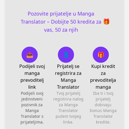
Pozovite prijatelje u Manga
🎁
Translator – Dobijte 50 kredita za
vas, 50 za njih
📤
👤
🎁
Podijeli svoj
Prijatelj se
Kupi kredit
manga
registrira za
za
prevoditelj
Manga
prevoditelja
link
Translator
manga
Podijeli svoj
Tvoj prijatelj
Iba ti i tvoj
jedinstveni
registrira nalog
prijatelj
pozivnik za
za Manga
dobivaju
Manga
Translator
bonus Manga
Translator s
putem tvojeg
Translator
prijateljima.
linka.
kredite.