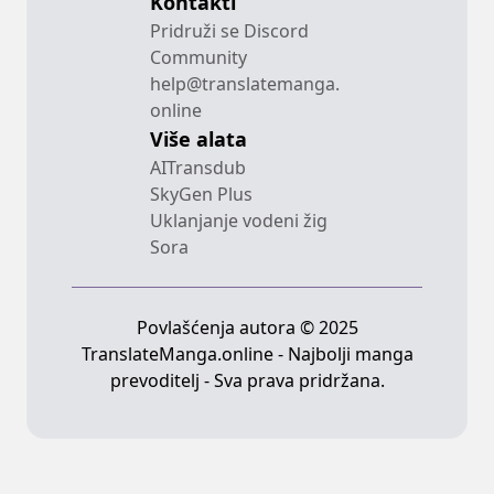
Kontakti
Pridruži se Discord
Community
help@translatemanga.
online
Više alata
AITransdub
SkyGen Plus
Uklanjanje vodeni žig
Sora
Povlašćenja autora © 2025
TranslateManga.online - Najbolji manga
prevoditelj - Sva prava pridržana.