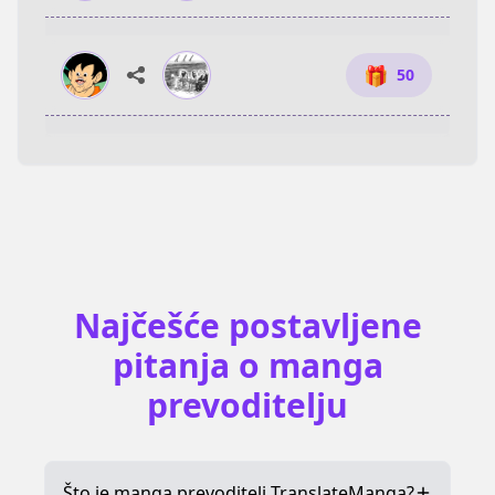
🎁
50
🎁
50
🎁
50
Najčešće postavljene
pitanja o manga
prevoditelju
Što je manga prevoditelj TranslateManga?