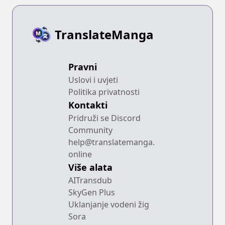
TranslateManga
Pravni
Uslovi i uvjeti
Politika privatnosti
Kontakti
Pridruži se Discord
Community
help@translatemanga.
online
Više alata
AITransdub
SkyGen Plus
Uklanjanje vodeni žig
Sora