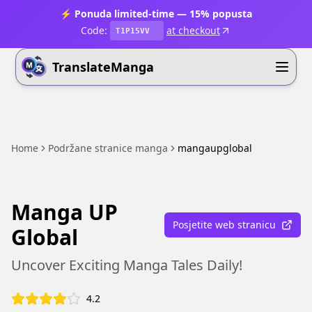
⚡ Ponuda limited-time — 15% popusta
Code:
at checkout
T1P15VV
TranslateManga
Home
Podržane stranice manga
mangaupglobal
Manga UP
Posjetite web stranicu
Global
Uncover Exciting Manga Tales Daily!
4.2