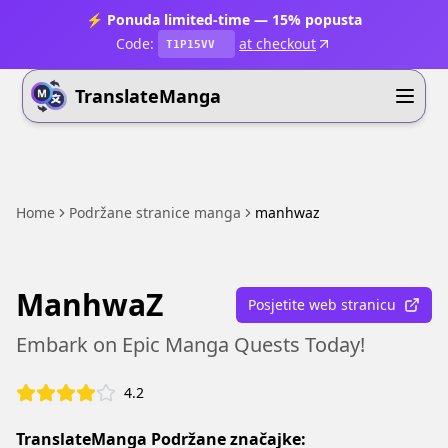
⚡ Ponuda limited-time — 15% popusta
Code:
at checkout
T1P15VV
TranslateManga
Home
Podržane stranice manga
manhwaz
ManhwaZ
Posjetite web stranicu
Embark on Epic Manga Quests Today!
4.2
TranslateManga Podržane značajke: