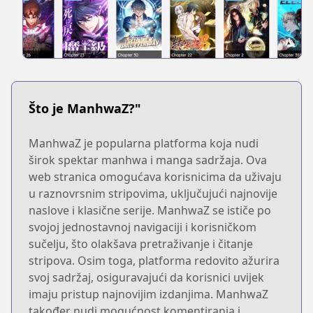
Što je ManhwaZ?"
ManhwaZ je popularna platforma koja nudi
širok spektar manhwa i manga sadržaja. Ova
web stranica omogućava korisnicima da uživaju
u raznovrsnim stripovima, uključujući najnovije
naslove i klasične serije. ManhwaZ se ističe po
svojoj jednostavnoj navigaciji i korisničkom
sučelju, što olakšava pretraživanje i čitanje
stripova. Osim toga, platforma redovito ažurira
svoj sadržaj, osiguravajući da korisnici uvijek
imaju pristup najnovijim izdanjima. ManhwaZ
također nudi mogućnost komentiranja i