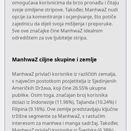
omogućava korisnicima da brzo pronađu i čitaju
svoje omiljene stripove. Također, ManhwaZ nudi
opcije za komentiranje i ocjenjivanje, što potiče
zajednicu da dijeli svoja mišljenja i preporuke.
Sve ove značajke čine ManhwaZ idealnim
odredištem za sve ljubitelje stripa.
ManhwaZ ciljne skupine i zemlje
ManhwaZ privlači korisnike iz različitih zemalja,
s najvećim postotkom posjetitelja iz Sjedinjenih
Američkih Država, koji čine 26.55% ukupne
publike. Osim toga, značajan broj korisnika
dolazi iz Indonezije (11.96%), Tajlanda (10.24%) i
Filipina (9.16%). Ove zemlje predstavljaju ključne
tržišne segmente za ManhwaZ, s rastućim
interesom za manhwa i manga sadržaj. Također,
ManhwaZ privlači korisnike iz Švedske (6.38%),