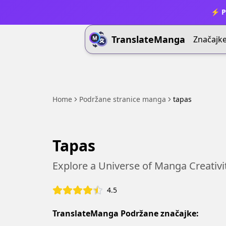
⚡ P
TranslateManga
Značajk
Home
Podržane stranice manga
tapas
Tapas
Explore a Universe of Manga Creativi
4.5
TranslateManga Podržane značajke: