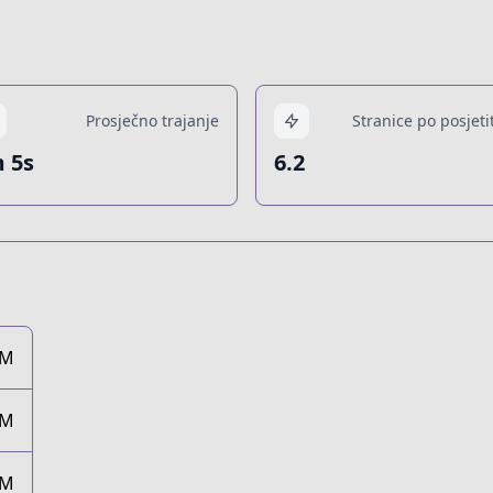
Prosječno trajanje
Stranice po posjeti
 5s
6.2
3M
3M
3M