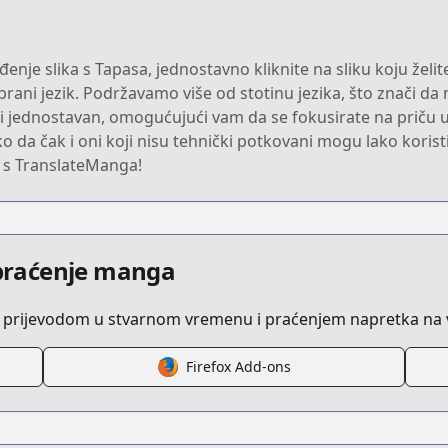
enje slika s Tapasa, jednostavno kliknite na sliku koju želit
brani jezik. Podržavamo više od stotinu jezika, što znači d
z i jednostavan, omogućujući vam da se fokusirate na priču 
ako da čak i oni koji nisu tehnički potkovani mogu lako koris
a s TranslateManga!
i praćenje manga
 prijevodom u stvarnom vremenu i praćenjem napretka na v
Firefox Add-ons