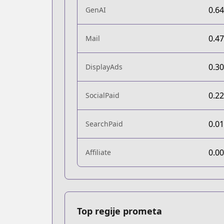
0.6
GenAI
0.4
Mail
0.3
DisplayAds
0.2
SocialPaid
0.0
SearchPaid
0.0
Affiliate
Top regije prometa