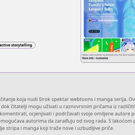
active storytelling
o čitanje koja nudi širok spektar webtoons i manga serija.
dok čitatelji mogu uživati u raznovrsnim pričama iz različit
u komentirati, ocjenjivati i podržavati svoje omiljene autore
o omogućava autorima da zarađuju od svog rada. S lakoćom p
lje stripa i manga koji traže nove i uzbudljive priče.