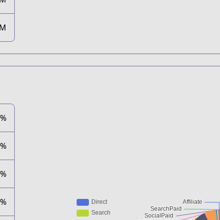
3M
1%
1%
5%
9%