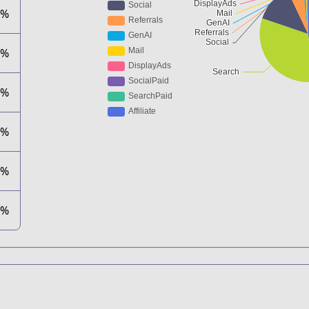
4%
7%
0%
2%
1%
0%