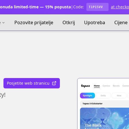
onuda limited-time — 15% popusta
|
Code:
at checko
T1P15VV
e
Pozovite prijatelje
Otkrij
Upotreba
Cijene
Posjetite web stranicu
ty!