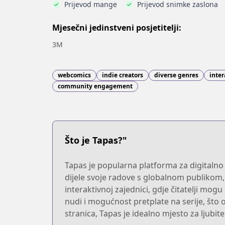
Prijevod mange
Prijevod snimke zaslona
Mjesečni jedinstveni posjetitelji:
3M
webcomics
indie creators
diverse genres
inter
community engagement
Što je Tapas?"
Tapas je popularna platforma za digitaln
dijele svoje radove s globalnom publikom, 
interaktivnoj zajednici, gdje čitatelji mog
nudi i mogućnost pretplate na serije, št
stranica, Tapas je idealno mjesto za ljubite