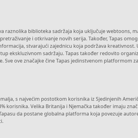
va raznolika biblioteka sadržaja koja uključuje webtoons, m
retraživanje i otkrivanje novih serija. Također, Tapas omog
nformacija, stvarajući zajednicu koja podržava kreativnost.
istup ekskluzivnom sadržaju. Tapas također redovito organizi
e. Sve ove značajke čine Tapas jedinstvenom platformom za l
 zemalja, s najvećim postotkom korisnika iz Sjedinjenih Američ
.53% korisnika. Velika Britanija i Njemačka također imaju zna
asu da postane globalna platforma koja povezuje autore i či
i.