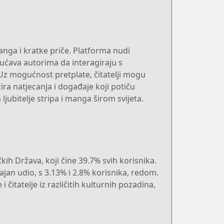
anga i kratke priče. Platforma nudi
ućava autorima da interagiraju s
 Uz mogućnost pretplate, čitatelji mogu
ra natjecanja i događaje koji potiču
jubitelje stripa i manga širom svijeta.
kih Država, koji čine 39.7% svih korisnika.
čajan udio, s 3.13% i 2.8% korisnika, redom.
tatelje iz različitih kulturnih pozadina,