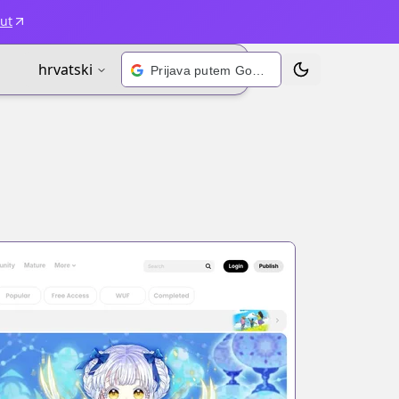
ut
hrvatski
Prijava putem Googlea
Prebaci temu