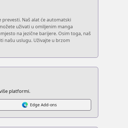
e prevesti. Naš alat će automatski
a možete uživati u omiljenim manga
umjesto na jezične barijere. Osim toga, naš
titi našu uslugu. Uživajte u brzom
iše platformi.
Edge Add-ons